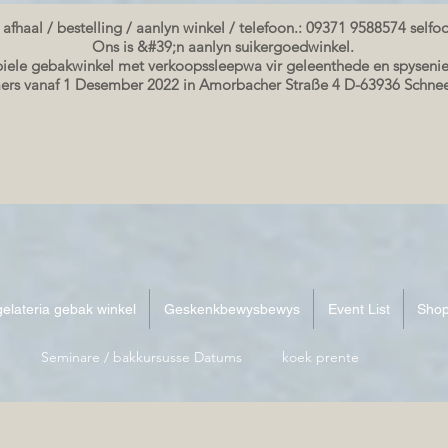
 afhaal / bestelling / aanlyn winkel / telefoon.: 09371 9588574 self
Ons is &#39;n aanlyn suikergoedwinkel.
ele gebakwinkel met verkoopssleepwa vir geleenthede en spysenie
rs vanaf 1 Desember 2022 in Amorbacher Straße 4 D-63936 Schn
elateria gebak winkel
Geskenkbewysbewys
Event List
Sho
Seminare / bakkursusse Datums
koek prente