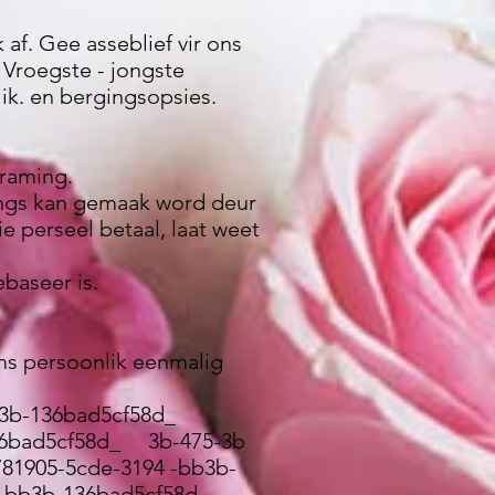
 af. Gee asseblief vir ons
 Vroegste - jongste
lik. en bergingsopsies.
eraming.
ings kan gemaak word deur
ie perseel betaal, laat weet
baseer is.
tems persoonlik eenmalig
bb3b-136bad5cf58d_
36bad5cf58d_ 3b-475-3b
05-5cde-3194 -bb3b-
94-bb3b-136bad5cf58d_