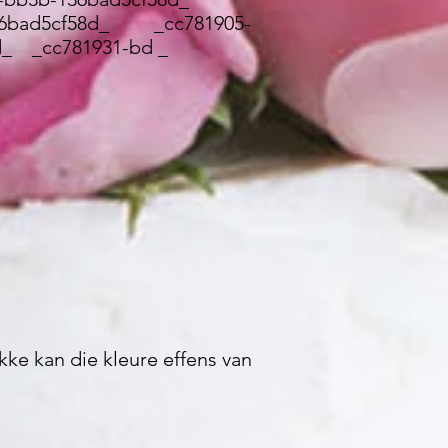
136bad5cf58d_ _cc781905-
_ _cc781931-bd _
kke kan die kleure effens van