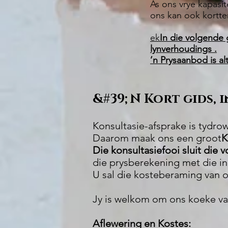
As ons vrye kapasite
ons kan ook kortte
ek
In die volgende 
lynverhoudings .
’n Prysaanbod is al
&#39;N Kort gids, i
Konsultasie-afsprake is tydro
Daarom maak ons een groot
K
Die konsultasiefooi sluit die 
die prysberekening met die in
U sal die kosteberaming van 
Jy is welkom om ons koeke va
Aflewering en Kostes: