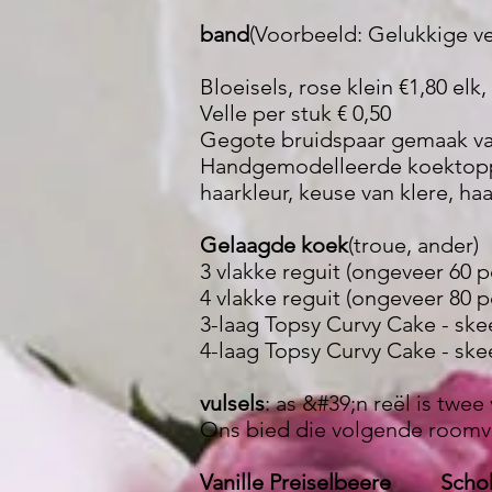
band
(Voorbeeld: Gelukkige ve
Bloeisels, rose klein €1,80 elk
Velle per stuk € 0,50
Gegote bruidspaar gemaak van i
Handgemodelleerde koektopper
haarkleur, keuse van klere, haa
Gelaagde koek
(troue, ander)
3 vlakke reguit (ongeveer 60 p
4 vlakke reguit (ongeveer 80 p
3-laag Topsy Curvy Cake - skee
4-laag Topsy Curvy Cake - skee
vulsels
: as &#39;n reël is twe
Ons bied die volgende roomvu
Vanille Preiselbeere Schok