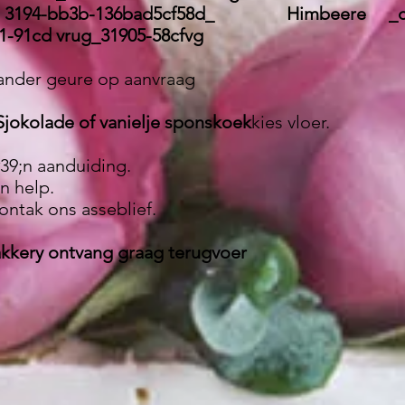
 3194-bb3b-136bad5cf58d_ Himbeere _cc78
-91cd vrug_31905-58cfvg
 ander geure op aanvraag
Sjokolade of vanielje sponskoek
kies vloer.
#39;n aanduiding.
n help.
kontak ons asseblief.
akkery ontvang graag terugvoer