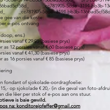
 -136bad5cf58d_ _cc781905-5cde -3194-bb3b-
58d_ _cc781905-5cde- 3194-bb3b-136bad5cf58d
e gee van die koste:
 per e-pos ontvang
 doop, ens.)
sies vanaf € 29,95 (basiese prys)
as 12 porsies vanaf € 60 (basiese prys)
sies vanaf € 41,30 (basiese prys)
as 16 porsies vanaf € 85 (basiese prys)
iering
n fondant of sjokolade-oordragfoelie:
5,- op sjokolade € 20,- (in die geval van foto-afdru
an die lêer per stok of e-pos aan ons stuur.
tiewe is baie gewild.
-pos na:
konditoreipfeffer@gmail.com