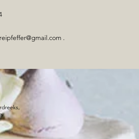
4
reipfeffer@gmail.com
.
rdreeks,
e.