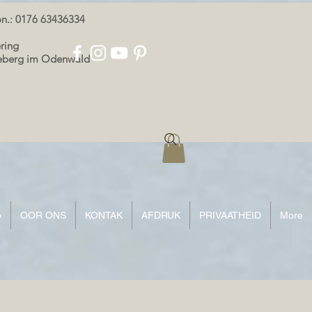
oon.: 0176 63436334
ring
eeberg im Odenwald
p
OOR ONS
KONTAK
AFDRUK
PRIVAATHEID
More