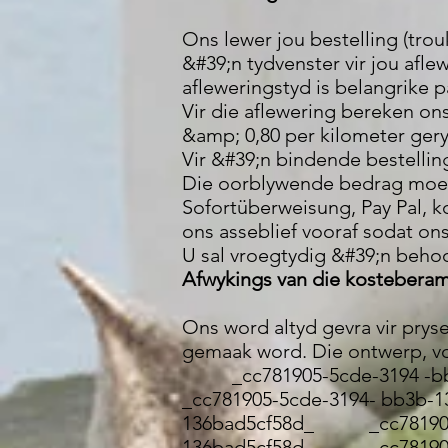
Ons lewer jou bestelling (trou
&#39;n tydvenster vir jou afle
afleweringstyd is belangrike p
Vir die aflewering bereken ons
&amp; 0,80 per kilometer gery
Vir &#39;n bindende bestelli
Die oorblywende bedrag moet 
Sofortüberweisung, Pay Pal, ko
ons asseblief vooraf sodat o
U sal vroegtydig &#39;n behoo
Afwykings van die kosteberam
Ons word altyd gevra vir pryse
gemaak word. Die ontwerp, vo
_cc781905-5cde-3194 -bb
_cc781905-5cde-3194- bb3b
136bad5cf58d_ _cc78190
136bad5cf58d_ _cc781905