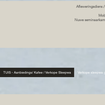
Afleweringsdiens /
Mobi
Nuwe seminaarkame
TUIS - Aanbiedings/ Kafee / Verkope Sleepwa
Verkope sleepwa g