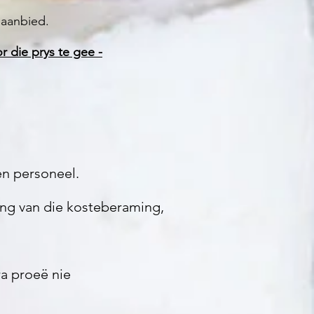
 aanbied.
r die prys te gee -
en personeel.
ing van die kosteberaming,
a proeë nie