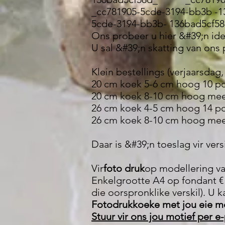
_cc781905-5cde-3194-bb3b
5cde-3194-bb3b- 136bad5cf
Ons probeer u hier &#39;n ide
U sal &#39;n skatting van ons
Klein bestellings (verjaarsdag,
20 cm koek 5-6 cm hoog 10 por
20 cm koek 8-10 cm hoog meer 
26 cm koek 4-5 cm hoog 14 por
26 cm koek 8-10 cm hoog meer 
Daar is &#39;n toeslag vir vers
Vir
foto druk
op modellering va
Enkelgrootte A4 op fondant € 1
die oorspronklike verskil). U k
Fotodrukkoeke met jou eie mo
Stuur vir ons jou motief per e