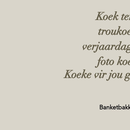
Koek te
trouko
verjaarda
foto ko
Koeke vir jou 
Banketbakke