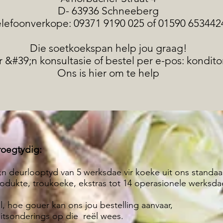
D- 63936 Schneeberg
elefoonverkope: 09371 9190 025 of 01590 653442
Die soetkoekspan help jou graag!
 &#39;n konsultasie of bestel per e-pos:
kondito
Ons is hier om te help
roegtydig:
 deurlooptyd van 5 werksdae vir koeke uit ons standaa
odukte, troukoeke, ekstras tot 14 operasionele werksda
l, hoe gouer kan ons jou bestelling aanvaar,
uitsonderings op die reël wees.