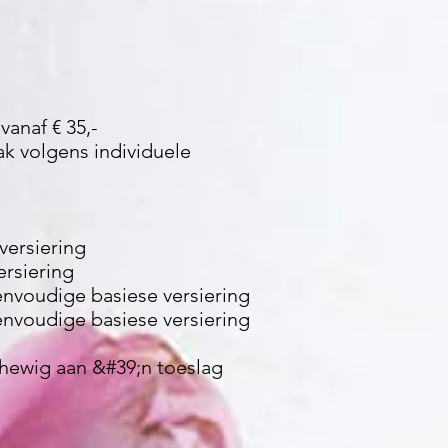
vanaf € 35,-
k volgens individuele
versiering
ersiering
eenvoudige basiese versiering
eenvoudige basiese versiering
rhewig aan &#39;n toeslag