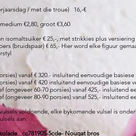
rjaarsdag / met die troue) 16,-€
, medium €2,80, groot €3,60
somaltsuiker € 25,-, met strikkies plus versiering 
s (bruidspaar) € 65,- Hier word elke figuur gemaa
rstyl
orsies) vanaf € 320.- insluitend eenvoudige basiese 
orsies) vanaf € 420 insluitend eenvoudige basiese v
f (ongeveer 60-70 porsies) vanaf 425,- insluitend 
f (ongeveer 80-90 porsies) vanaf 525,- insluitend 
e vulsels voldoende, elke bykomende vulsel is onde
lsels aan:
olade _cc781905-5cde- Nougat bros