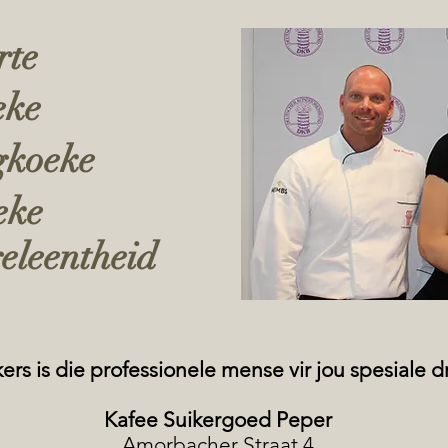
rte
eke
gkoeke
eke
geleentheid
rs is die professionele mense vir jou spesiale 
Kafee Suikergoed Peper
Amorbacher Straat 4