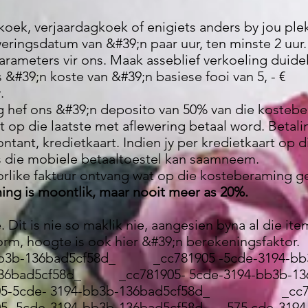
koek, verjaardagkoek of enigiets anders by jou plek
weringsdatum van &#39;n paar uur, ten minste 2 uur.
arameters vir ons. Maak asseblief verkoeling duide
 &#39;n koste van &#39;n basiese fooi van 5, - €
.
ng hef ons &#39;n deposito van 50% van die kosteb
op die laatste met aflewering betaal word. Betal
ntant, kredietkaart. Indien jy per kredietkaart op d
ns die mobiele betaaltoestel kan saamneem.
rlike faktuur ontvang wat op die kosteberaming ge
ing is moontlik, maar nooit meer as 20%.
. Dit is nie so maklik nie, aangesien byna al die i
rm, hoogte is ook hier &#39;n berekeningsfaktor.
3b-136bad5cf58d_ _cc781905 -5cde-3194-
-136bad5cf58d_ _cc781905- 5cde-3194-bb3b-1
5-5cde- 3194-bb3b-136bad5cf58d_ _cc7819
 -5cde-3194-bb3b-136bad5cf58d_ 575 cde-31