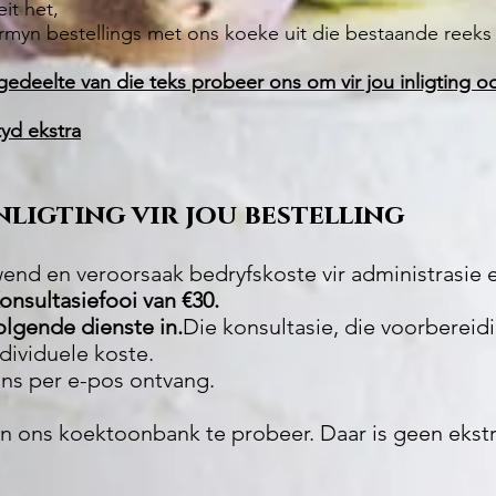
it het,
rmyn bestellings met ons koeke uit die bestaande reeks
gedeelte van die teks probeer ons om vir jou inligting oo
tyd ekstra
nligting vir jou bestelling
wend en veroorsaak bedryfskoste vir administrasie 
onsultasiefooi van €30.
volgende dienste in.
Die konsultasie, die voorbereid
dividuele koste.
ons per e-pos ontvang.
n ons koektoonbank te probeer. Daar is geen ekstr