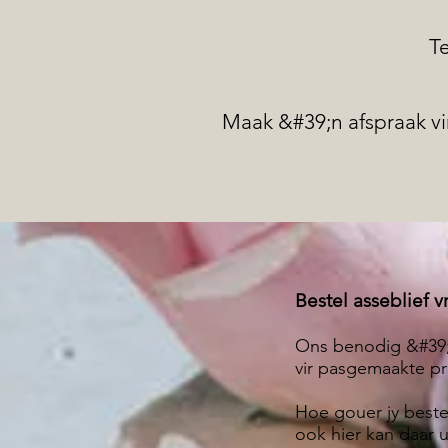
T
Maak &#39;n afspraak vir
Bestel asseblief v
Ons benodig &#39;n
vir pasgemaakte pr
Hoe gouer jy beste
ook hier kan daar 