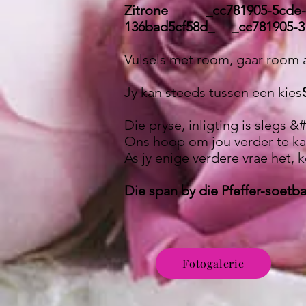
Zitrone _cc781905-5cde-
136bad5cf58d_ _cc781905-31
Vulsels met room, gaar room
Jy kan steeds tussen een kies
Die pryse, inligting is slegs &
Ons hoop om jou verder te ka
As jy enige verdere vrae het, 
Die span by die Pfeffer-soetb
Fotogalerie