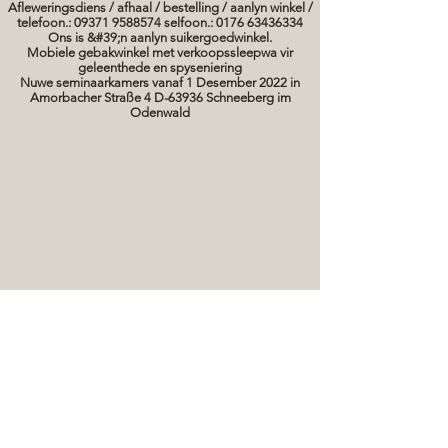
Afleweringsdiens / afhaal / bestelling / aanlyn winkel /
telefoon.: 09371 9588574 selfoon.: 0176 63436334
Ons is &#39;n aanlyn suikergoedwinkel.
Mobiele gebakwinkel met verkoopssleepwa vir
geleenthede en spyseniering
Nuwe seminaarkamers vanaf 1 Desember 2022 in
Amorbacher Straße 4 D-63936 Schneeberg im
Odenwald
Seminare / bakkursusse Datums
koek prente