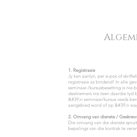
Algeme
1. Registrasie
Jy kan aanlyn, per e-pos of skrift
registrasie as bindend! In alle ge
seminaar-/kursusbesetting is nie
deelnemers nie teen daardie tyd be
&#39;n seminaar/kursus reeds bere
aangebied word of op &#39;n wag
2. Omvang van dienste / Geskre
Die omvang van die dienste spruit
bepalings van die kontrak te vera