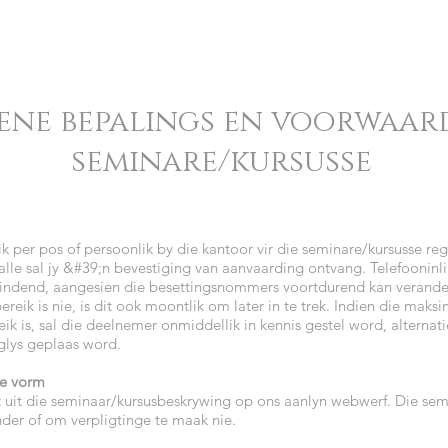
ne bepalings en voorwaard
seminare/kursusse
elik per pos of persoonlik by die kantoor vir die seminare/kursusse re
valle sal jy &#39;n bevestiging van aanvaarding ontvang. Telefooninl
-bindend, aangesien die besettingsnommers voortdurend kan verande
reik is nie, is dit ook moontlik om later in te trek. Indien die mak
ik is, sal die deelnemer onmiddellik in kennis gestel word, alterna
lys geplaas word.
we vorm
 uit die seminaar/kursusbeskrywing op ons aanlyn webwerf. Die semi
nder of om verpligtinge te maak nie.