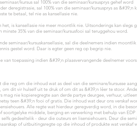
 seminaar/kursus sal 100% van die seminaar/kursusprys gehef word
der deregistrasie, sal 100% van die seminaar/kursusprys as &#39;n k
e te betaal, tel nie as kansellasie nie.
 het, is kansellasie nie meer moontlik nie. Uitsonderings kan sleg
en minste 35% van die seminaar/kursusfooi sal teruggehou word.
ende seminaar/kursuskansellasie, sal die deelnemers indien moontlik
ennis gestel word. Daar is egter geen reg op begrip nie.
 nie van toepassing indien &#39;n plaasvervangende deelnemer voors
 die reg om die inhoud wat as deel van die seminare/kursusse aang
 om dit vir hulself uit te druk of om dit as &#39;n lêer te stoor. An
 mag nie kopieregregte aan derde partye deurgee, verhuur, uitleen 
tsy teen &#39;n fooi of gratis. Die inhoud wat deur ons verskaf wor
isensiehouers. Alle regte wat hierdeur geregverdig word, in die beson
f soortgelyke middele, berging en verwerking met behulp van EDP o
selfs gedeeltelik - deur die outeurs en lisensiehouers. Deur die sem
arskap of uitbuitingsregte op die inhoud of produkte wat verskaf w