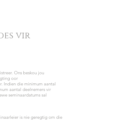
es vir
gistreer. Ons beskou jou
igting oor
r. Indien die minimum aantal
simum aantal deelnemers vir
tiewe seminaardatums sal
naarleier is nie geregtig om die