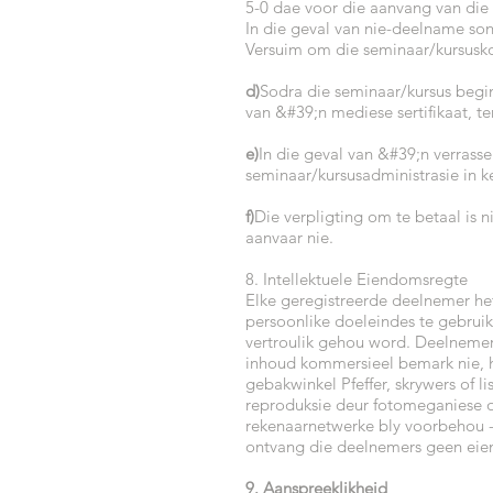
5-0 dae voor die aanvang van die
In die geval van nie-deelname son
Versuim om die seminaar/kursuskost
d)
Sodra die seminaar/kursus begin
van &#39;n mediese sertifikaat, t
e)
In die geval van &#39;n verrass
seminaar/kursusadministrasie in k
f)
Die verpligting om te betaal is
aanvaar nie.
8. Intellektuele Eiendomsregte
Elke geregistreerde deelnemer het
persoonlike doeleindes te gebruik,
vertroulik gehou word. Deelnemers
inhoud kommersieel bemark nie, he
gebakwinkel Pfeffer, skrywers of l
reproduksie deur fotomeganiese o
rekenaarnetwerke bly voorbehou - 
ontvang die deelnemers geen eiena
9. Aanspreeklikheid