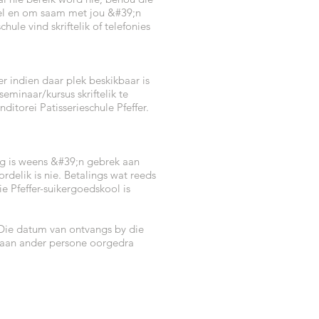
stel en om saam met jou &#39;n
ule vind skriftelik of telefonies
r indien daar plek beskikbaar is
eminaar/kursus skriftelik te
torei Patisserieschule Pfeffer.
stig is weens &#39;n gebrek aan
delik is nie. Betalings wat reeds
 Pfeffer-suikergoedskool is
 Die datum van ontvangs by die
n aan ander persone oorgedra