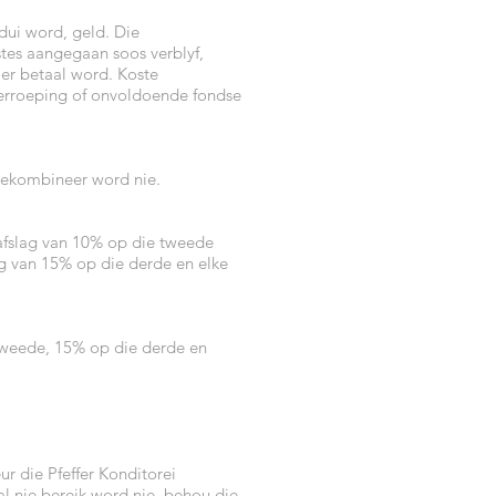
edui word, geld. Die
tes aangegaan soos verblyf,
mer betaal word. Koste
erroeping of onvoldoende fondse
 gekombineer word nie.
afslag van 10% op die tweede
ag van 15% op die derde en elke
tweede, 15% op die derde en
ur die Pfeffer Konditorei
al nie bereik word nie, behou die