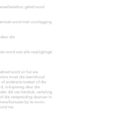
ansellasiefooi gehef word
s gemaak word met voorlegging
 deur die
ien word wat alle verpligtinge
ebied word vir hul eie
dersins moet die leerinhoud
of andersins toeken of die
d, is kopiereg deur die
der dié van herdruk, vertaling,
f die verspreiding daarvan in
inare/kursusse by te woon,
ord nie.