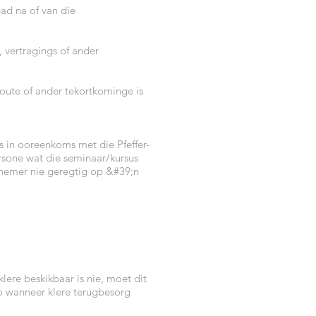
ad na of van die
, vertragings of ander
oute of ander tekortkominge is
gs in ooreenkoms met die Pfeffer-
rsone wat die seminaar/kursus
elnemer nie geregtig op &#39;n
ere beskikbaar is nie, moet dit
to wanneer klere terugbesorg