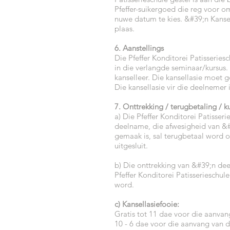
Pfeffer-suikergoed die reg voor o
nuwe datum te kies. &#39;n Kansell
plaas.
6. Aanstellings
Die Pfeffer Konditorei Patisserie
in die verlangde seminaar/kursus. 
kanselleer. Die kansellasie moet 
Die kansellasie vir die deelnemer i
7. Onttrekking / terugbetaling / k
a) Die Pfeffer Konditorei Patisser
deelname, die afwesigheid van &#3
gemaak is, sal terugbetaal word o
uitgesluit.
b) Die onttrekking van &#39;n de
Pfeffer Konditorei Patisserieschu
word.
c) Kansellasiefooie:
Gratis tot 11 dae voor die aanvan
10 - 6 dae voor die aanvang van 