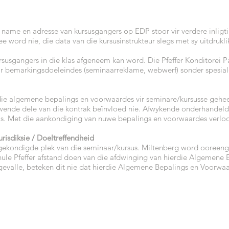
e name en adresse van kursusgangers op EDP stoor vir verdere inlig
word nie, die data van die kursusinstrukteur slegs met sy uitdrukl
usgangers in die klas afgeneem kan word. Die Pfeffer Konditorei Pa
ir bemarkingsdoeleindes (seminaarreklame, webwerf) sonder spesia
ie algemene bepalings en voorwaardes vir seminare/kursusse geheel o
ywende dele van die kontrak beïnvloed nie. Afwykende onderhandeld
 is. Met die aankondiging van nuwe bepalings en voorwaardes verloor
urisdiksie / Doeltreffendheid
ngekondigde plek van die seminaar/kursus. Miltenberg word ooreenge
chule Pfeffer afstand doen van die afdwinging van hierdie Algemene
gevalle, beteken dit nie dat hierdie Algemene Bepalings en Voorwa