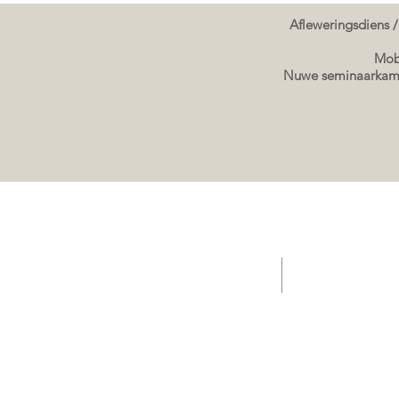
Afleweringsdiens /
Mobi
Nuwe seminaarkame
TUIS - Aanbiedings/ Kafee / Verkope Sleepwa
Verkope sleepwa g