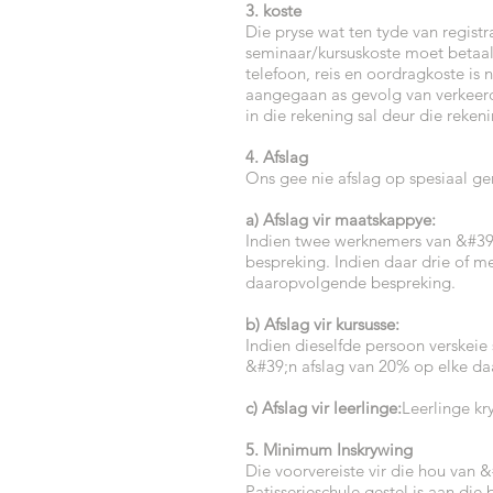
3. koste
Die pryse wat ten tyde van registr
seminaar/kursuskoste moet betaal
telefoon, reis en oordragkoste is 
aangegaan as gevolg van verkeer
in die rekening sal deur die reke
4. Afslag
Ons gee nie afslag op spesiaal ge
a) Afslag vir maatskappye:
Indien twee werknemers van &#39
bespreking. Indien daar drie of m
daaropvolgende bespreking.
b) Afslag vir kursusse:
Indien dieselfde persoon verskei
&#39;n afslag van 20% op elke da
c) Afslag vir leerlinge:
Leerlinge kr
5. Minimum Inskrywing
Die voorvereiste vir die hou van &
Patisserieschule gestel is aan die