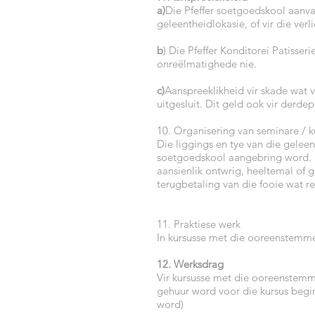
a)
Die Pfeffer soetgoedskool aanva
geleentheidlokasie, of vir die ver
b
) Die Pfeffer Konditorei Patisser
onreëlmatighede nie.
c)
Aanspreeklikheid vir skade wat 
uitgesluit. Dit geld ook vir derd
10. Organisering van seminare / k
Die liggings en tye van die geleen
soetgoedskool aangebring word. D
aansienlik ontwrig, heeltemal of g
terugbetaling van die fooie wat re
11. Praktiese werk
In kursusse met die ooreenstemm
12. Werksdrag
Vir kursusse met die ooreenstemm
gehuur word voor die kursus begin
word)