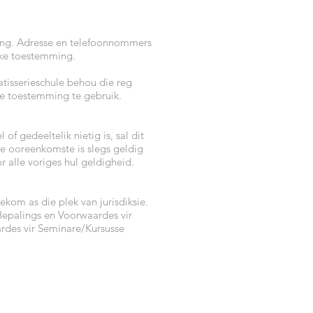
ting. Adresse en telefoonnommers
ike toestemming.
tisserieschule behou die reg
le toestemming te gebruik.
f gedeeltelik nietig is, sal dit
e ooreenkomste is slegs geldig
 alle voriges hul geldigheid.
kom as die plek van jurisdiksie.
 Bepalings en Voorwaardes vir
ardes vir Seminare/Kursusse