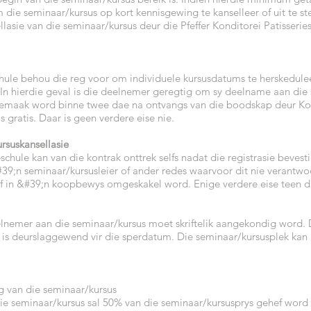
m die seminaar/kursus op kort kennisgewing te kanselleer of uit te 
asie van die seminaar/kursus deur die Pfeffer Konditorei Patisseriesch
schule behou die reg voor om individuele kursusdatums te herskedulee
In hierdie geval is die deelnemer geregtig om sy deelname aan die s
gemaak word binne twee dae na ontvangs van die boodskap deur Kondi
s gratis. Daar is geen verdere eise nie.
ursuskansellasie
ieschule kan van die kontrak onttrek selfs nadat die registrasie beve
9;n seminaar/kursusleier of ander redes waarvoor dit nie verantwoor
f in &#39;n koopbewys omgeskakel word. Enige verdere eise teen die
elnemer aan die seminaar/kursus moet skriftelik aangekondig word.
le is deurslaggewend vir die sperdatum. Die seminaar/kursusplek ka
g van die seminaar/kursus
die seminaar/kursus sal 50% van die seminaar/kursusprys gehef word