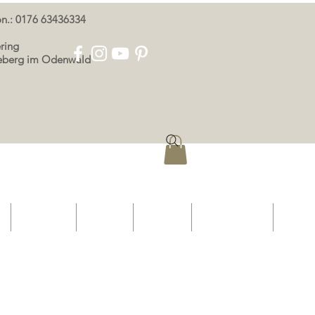
oon.: 0176 63436334
ring
eeberg im Odenwald
p
OOR ONS
KONTAK
AFDRUK
PRIVAATHEID
More