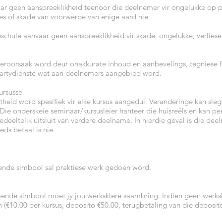
ar geen aanspreeklikheid teenoor die deelnemer vir ongelukke op p
lies of skade van voorwerpe van enige aard nie.
ieschule aanvaar geen aanspreeklikheid vir skade, ongelukke, verliese
veroorsaak word deur onakkurate inhoud en aanbevelings, tegniese f
epartydienste wat aan deelnemers aangebied word.
ursusse
theid word spesifiek vir elke kursus aangedui. Veranderinge kan sle
ie onderskeie seminaar/kursusleier hanteer die huisreëls en kan pe
edeeltelik uitsluit van verdere deelname. In hierdie geval is die de
eds betaal is nie.
ende simbool sal praktiese werk gedoen word.
ende simbool moet jy jou werksklere saambring. Indien geen werkskl
 (€10.00 per kursus, deposito €50.00, terugbetaling van die deposi