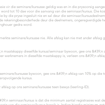
asie vir die seminare/kursusse geldig was en in die prysoorsig aang
 word tot 10 dae voor die aanvang van die seminaar/kursus. Die kos
nie by die pryse ingesluit nie en sal deur die seminaar/kursusdeelne
de rekeningbesonderhede deur die deelnemers, ongeregverdigde h
ninghouer gedra word.
merkte seminare/kursusse nie. Alle afslag kan nie met ander afslag
;n maatskappy dieselfde kursus/seminaar bywoon, gee ons &#39;n 
eer werknemers in dieselfde maatskappy is, verleen ons &#39;n afsl
e seminare/kursusse bywoon, gee ons &#39;n afslag van 10% op die 
aropvolgende kursus.
y afslag op ons seminare/kursusse teen bewys (leerling-ID).
#39;n seminaar/kursus is dat die minimum aantal registrasies wat de
 begin van die seminaar/kursus bereik is. Indien hierdie minimum get