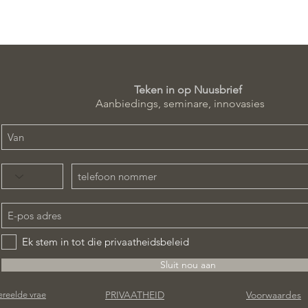
if 1
Teken in op Nuusbrief
Aanbiedings, seminare, innovasies
Ek stem in tot die privaatheidsbeleid
Sluit nou aan
PRIVAATHEID
Voorwaardes
reelde vrae