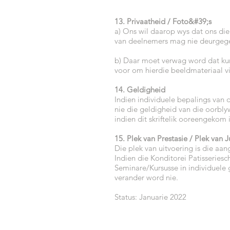
13. Privaatheid / Foto&#39;s
a) Ons wil daarop wys dat ons di
van deelnemers mag nie deurgegee 
b) Daar moet verwag word dat kurs
voor om hierdie beeldmateriaal v
14. Geldigheid
Indien individuele bepalings van d
nie die geldigheid van die oorbl
indien dit skriftelik ooreengekom
15. Plek van Prestasie / Plek van J
Die plek van uitvoering is die aa
Indien die Konditorei Patisseries
Seminare/Kursusse in individuele 
verander word nie.
Status: Januarie 2022