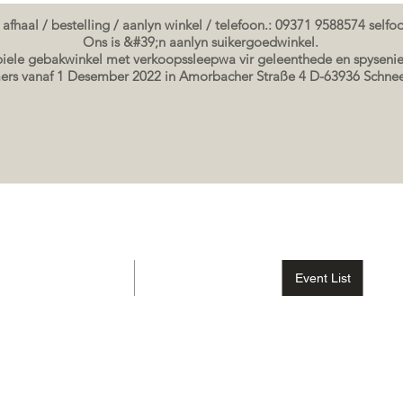
 afhaal / bestelling / aanlyn winkel / telefoon.: 09371 9588574 self
Ons is &#39;n aanlyn suikergoedwinkel.
ele gebakwinkel met verkoopssleepwa vir geleenthede en spysenie
rs vanaf 1 Desember 2022 in Amorbacher Straße 4 D-63936 Schn
elateria gebak winkel
Geskenkbewysbewys
Event List
Sho
Seminare / bakkursusse Datums
koek prente