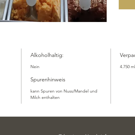
Makrone
unwider
unwider
Produkt 
Versand
luxuriös
von uns
Eis ver
Alkoholhaltig:
Verpa
Take-Awa
Nein
4.750 m
Versand
Zutaten:
Spurenhinweis
Vollmil
Guarker
kann Spuren von Nuss/Mandel und
Vanille,
Milch enthalten
Makrone