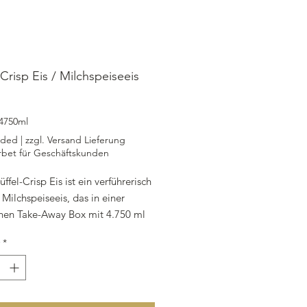
-Crisp Eis / Milchspeiseeis
rice
4750ml
uded
|
zzgl. Versand Lieferung
rbet für Geschäftskunden
üffel-Crisp Eis ist ein verführerisch
 Milchspeiseeis, das in einer
chen Take-Away Box mit 4.750 ml
ch ist. Es enthält hochwertige
*
wie Vollmilch, Sahne, Zucker,
ver und echte Vanille, die für
nvergleichlichen Genuss sorgen.
rokant oder knusprige Amarettini-