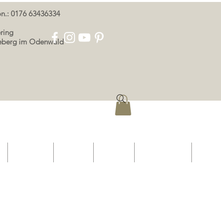
oon.: 0176 63436334
ring
eeberg im Odenwald
p
OOR ONS
KONTAK
AFDRUK
PRIVAATHEID
More