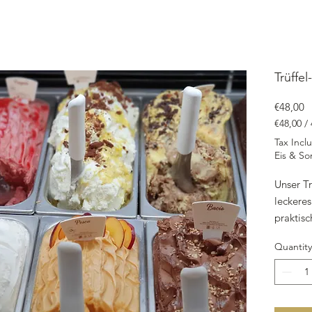
Trüffel
P
€48,00
€48,00
/
€48,00
Tax Incl
per
Eis & So
4750
Milliliters
Unser Tr
leckeres
praktis
erhältli
Quantity
Zutaten 
Milchpul
einen u
Zarte K