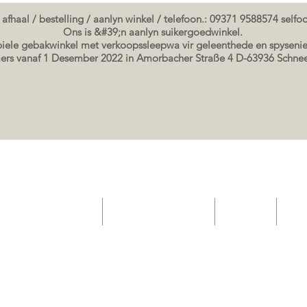
 afhaal / bestelling / aanlyn winkel / telefoon.: 09371 9588574 self
Ons is &#39;n aanlyn suikergoedwinkel.
ele gebakwinkel met verkoopssleepwa vir geleenthede en spysenie
rs vanaf 1 Desember 2022 in Amorbacher Straße 4 D-63936 Schn
elateria gebak winkel
Geskenkbewysbewys
Event List
Sho
Seminare / bakkursusse Datums
koek prente