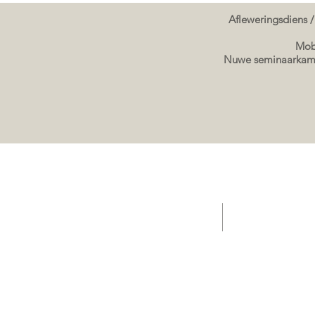
Afleweringsdiens /
Mobi
Nuwe seminaarkame
TUIS - Aanbiedings/ Kafee / Verkope Sleepwa
Verkope sleepwa g