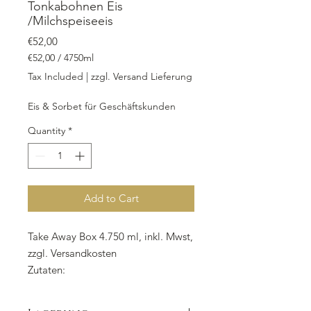
Tonkabohnen Eis
/Milchspeiseeis
Price
€52,00
€52,00
/
4750ml
€52,00
Tax Included
|
zzgl. Versand Lieferung
per
4750
Eis & Sorbet für Geschäftskunden
Milliliters
Quantity
*
Add to Cart
Take Away Box 4.750 ml, inkl. Mwst,
zzgl. Versandkosten
Zutaten:
Vollmilch,
Zucker,
Sahne,
Milchpulver,
Guarkernmehl,