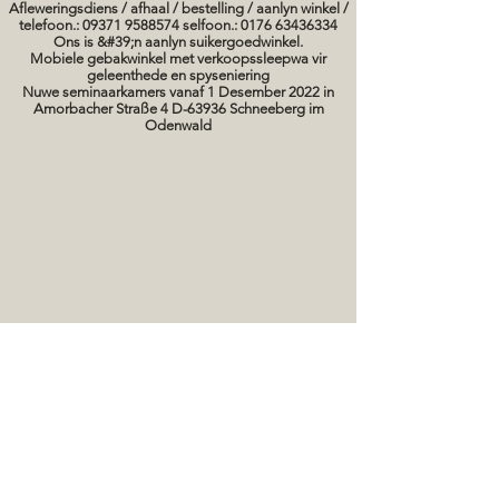
Afleweringsdiens / afhaal / bestelling / aanlyn winkel /
telefoon.: 09371 9588574 selfoon.: 0176 63436334
Ons is &#39;n aanlyn suikergoedwinkel.
Mobiele gebakwinkel met verkoopssleepwa vir
geleenthede en spyseniering
Nuwe seminaarkamers vanaf 1 Desember 2022 in
Amorbacher Straße 4 D-63936 Schneeberg im
Odenwald
Seminare / bakkursusse Datums
koek prente