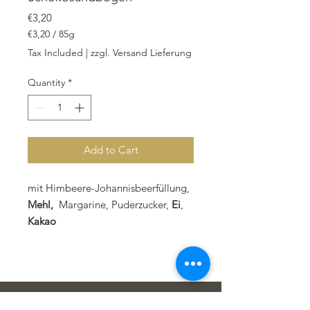
Price
€3,20
€3,20
/
85g
€3,20
Tax Included
|
zzgl. Versand Lieferung
per
85
Quantity
*
Grams
Add to Cart
mit Himbeere-Johannisbeerfüllung,
Mehl,
Margarine, Puderzucker,
Ei
,
Kakao
Überzug: dunkle Kuvertüre
Teken in op Nuusbrief