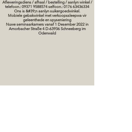
Afleweringsdiens / afhaal / bestelling / aanlyn winkel /
telefoon.: 09371 9588574 selfoon.: 0176 63436334
Ons is &#39;n aanlyn suikergoedwinkel.
Mobiele gebakwinkel met verkoopssleepwa vir
geleenthede en spyseniering
Nuwe seminaarkamers vanaf 1 Desember 2022 in
Amorbacher Straße 4 D-63936 Schneeberg im
Odenwald
Seminare / bakkursusse Datums
koek prente