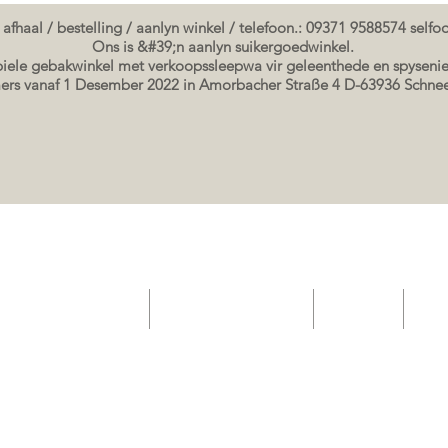
 afhaal / bestelling / aanlyn winkel / telefoon.: 09371 9588574 self
Ons is &#39;n aanlyn suikergoedwinkel.
ele gebakwinkel met verkoopssleepwa vir geleenthede en spysenie
rs vanaf 1 Desember 2022 in Amorbacher Straße 4 D-63936 Schn
elateria gebak winkel
Geskenkbewysbewys
Event List
Sho
Seminare / bakkursusse Datums
koek prente