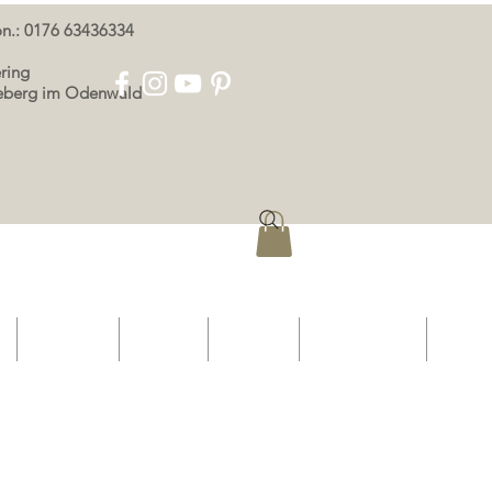
oon.: 0176 63436334
ring
eeberg im Odenwald
p
OOR ONS
KONTAK
AFDRUK
PRIVAATHEID
More