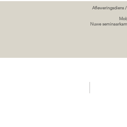
Afleweringsdiens /
Mobi
Nuwe seminaarkame
TUIS - Aanbiedings/ Kafee / Verkope Sleepwa
Verkope sleepwa g