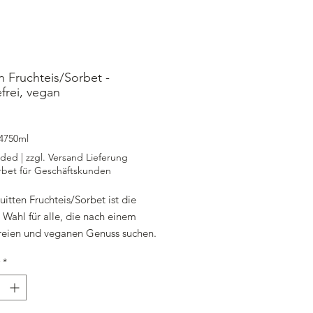
n Fruchteis/Sorbet -
efrei, vegan
rice
4750ml
uded
|
zzgl. Versand Lieferung
rbet für Geschäftskunden
itten Fruchteis/Sorbet ist die
 Wahl für alle, die nach einem
freien und veganen Genuss suchen.
llt in unserer Eismanufaktur,
*
s Fruchteis in einer praktischen
ay Box mit 4.750 ml, inklusive
nd zzgl. Versandkosten. Die