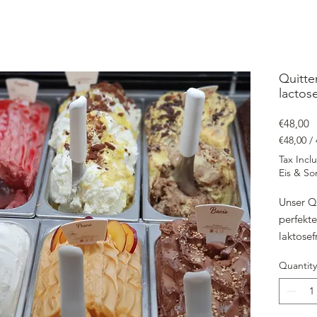
Quitte
lactos
P
€48,00
€48,00
/
€48,00
Tax Incl
per
Eis & So
4750
Milliliters
Unser Qu
perfekte
laktose
Hergeste
Quantity
kommt da
Take Aw
MwSt. u