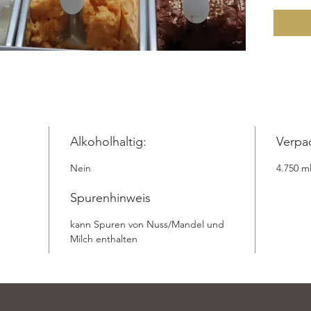
sorgfäl
Quittens
gemahle
und Zit
einen e
unwiders
erfrisc
unterweg
handwer
Alkoholhaltig:
Verpa
Bestelle
Nein
4.750 m
Fruchte
verwöhn
Spurenhinweis
einziga
Take Awa
kann Spuren von Nuss/Mandel und
Versand
Milch enthalten
Zutaten:
Quittens
gemahle
Zitrone