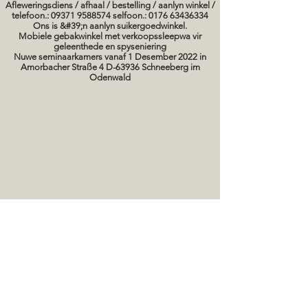
Afleweringsdiens / afhaal / bestelling / aanlyn winkel /
telefoon.: 09371 9588574 selfoon.: 0176 63436334
Ons is &#39;n aanlyn suikergoedwinkel.
Mobiele gebakwinkel met verkoopssleepwa vir
geleenthede en spyseniering
Nuwe seminaarkamers vanaf 1 Desember 2022 in
Amorbacher Straße 4 D-63936 Schneeberg im
Odenwald
Seminare / bakkursusse Datums
koek prente