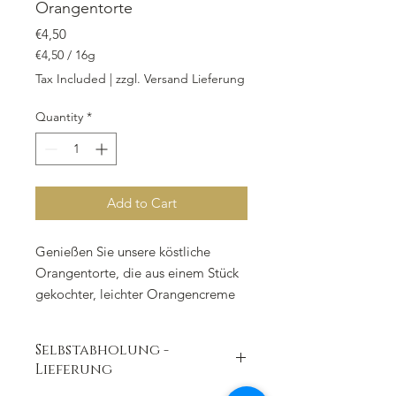
Orangentorte
Price
€4,50
€4,50
/
16g
€4,50
Tax Included
|
zzgl. Versand Lieferung
per
16
Quantity
*
Grams
Add to Cart
Genießen Sie unsere köstliche
Orangentorte, die aus einem Stück
gekochter, leichter Orangencreme
aus frischem Orangensaft mit
Eischnee besteht. Das Ganze ruht
Selbstabholung -
auf einem Mürbeteig und einer
Lieferung
Schicht Aprikosenkonfitüre, die von