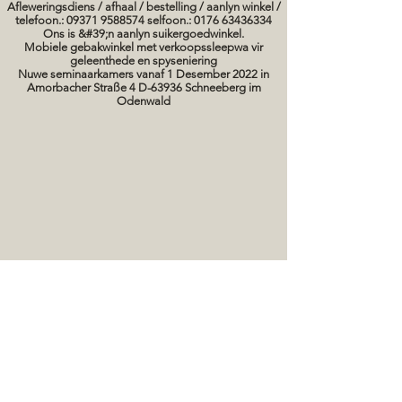
Afleweringsdiens / afhaal / bestelling / aanlyn winkel /
telefoon.: 09371 9588574 selfoon.: 0176 63436334
Ons is &#39;n aanlyn suikergoedwinkel.
Mobiele gebakwinkel met verkoopssleepwa vir
geleenthede en spyseniering
Nuwe seminaarkamers vanaf 1 Desember 2022 in
Amorbacher Straße 4 D-63936 Schneeberg im
Odenwald
Seminare / bakkursusse Datums
koek prente