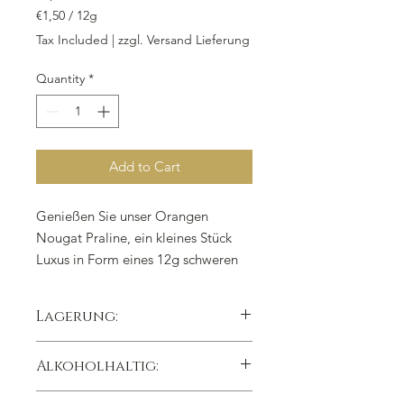
€1,50
/
12g
€1,50
Tax Included
|
zzgl. Versand Lieferung
per
12
Quantity
*
Grams
Add to Cart
Genießen Sie unser Orangen
Nougat Praline, ein kleines Stück
Luxus in Form eines 12g schweren
Leckerbissens. Hergestellt aus
erstklassigem Nussnougat dunkel,
Lagerung:
feinem Orangeat, herber
Bitterkuvertüre und aromatischem
kühl trocken lichtgeschützt lagern,
Alkoholhaltig:
Orangen-Öl, ist unsere Praline eine
Lagertemperatur 15°C
unwiderstehliche Kombination aus
Nein