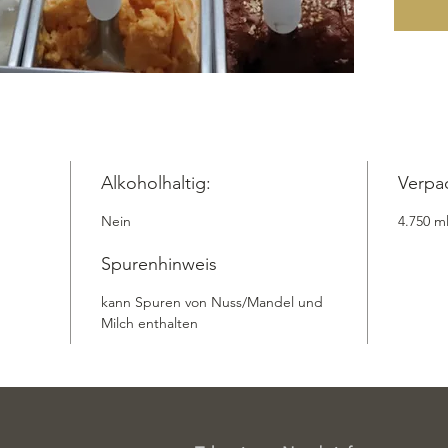
einer Pr
natürlic
unverwe
Box hat
ml und i
Versandk
hochwer
Guarker
Alkoholhaltig:
Verpa
Zichorie
Nein
4.750 m
ein wah
für ein
Spurenhinweis
Couch o
zwische
kann Spuren von Nuss/Mandel und
verführe
Milch enthalten
einziga
Take Awa
Versand
Zutaten:
Vollmil