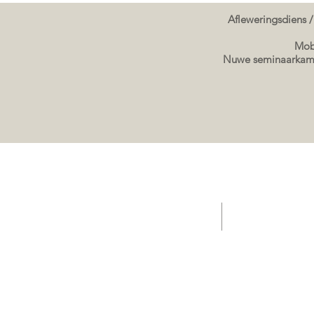
Afleweringsdiens /
Mobi
Nuwe seminaarkame
TUIS - Aanbiedings/ Kafee / Verkope Sleepwa
Verkope sleepwa g