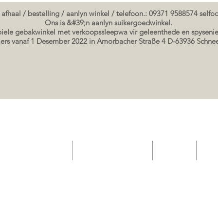
 afhaal / bestelling / aanlyn winkel / telefoon.: 09371 9588574 self
Ons is &#39;n aanlyn suikergoedwinkel.
ele gebakwinkel met verkoopssleepwa vir geleenthede en spysenie
rs vanaf 1 Desember 2022 in Amorbacher Straße 4 D-63936 Schn
elateria gebak winkel
Geskenkbewysbewys
Event List
Sho
Seminare / bakkursusse Datums
koek prente