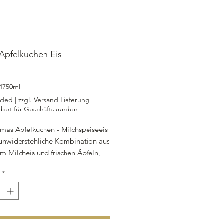
pfelkuchen Eis
rice
4750ml
uded
|
zzgl. Versand Lieferung
rbet für Geschäftskunden
mas Apfelkuchen - Milchspeiseeis
e unwiderstehliche Kombination aus
m Milcheis und frischen Äpfeln,
h Omas traditionellem
*
chen schmeckt. Hergestellt mit
h, Zucker und Sahne, ist dieses Eis
er Genuss für die Sinne. Die
on frischen Äpfeln, Apfelsaft, und