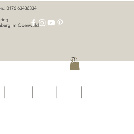
oon.: 0176 63436334
ring
eeberg im Odenwald
p
OOR ONS
KONTAK
AFDRUK
PRIVAATHEID
More