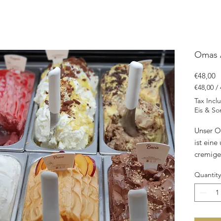
Omas A
P
€48,00
€48,00
/
€48,00
Tax Incl
per
Eis & So
4750
Milliliters
Unser O
ist ein
cremige
die nac
Quantity
Apfelku
Vollmilc
ein wahr
Zugabe v