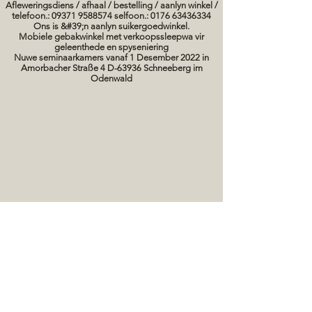
Afleweringsdiens / afhaal / bestelling / aanlyn winkel /
telefoon.: 09371 9588574 selfoon.: 0176 63436334
Ons is &#39;n aanlyn suikergoedwinkel.
Mobiele gebakwinkel met verkoopssleepwa vir
geleenthede en spyseniering
Nuwe seminaarkamers vanaf 1 Desember 2022 in
Amorbacher Straße 4 D-63936 Schneeberg im
Odenwald
Seminare / bakkursusse Datums
koek prente