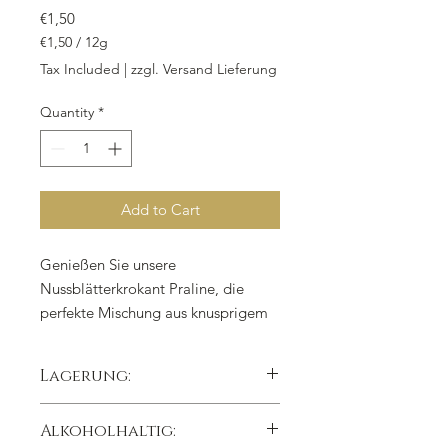
Price
€1,50
€1,50
/
12g
€1,50
Tax Included
|
zzgl. Versand Lieferung
per
12
Quantity
*
Grams
Add to Cart
Genießen Sie unsere
Nussblätterkrokant Praline, die
perfekte Mischung aus knusprigem
Haselnussnougat und zart
schmelzender Bitterkuvertüre. Jedes
Lagerung:
Stück wiegt 12 g und ist ein wahrer
Genuss für Ihre Geschmackssinne.
kühl trocken lichtgeschützt lagern,
Alkoholhaltig:
Die feinen Zutaten bestehen aus
Lagertemperatur 15°C