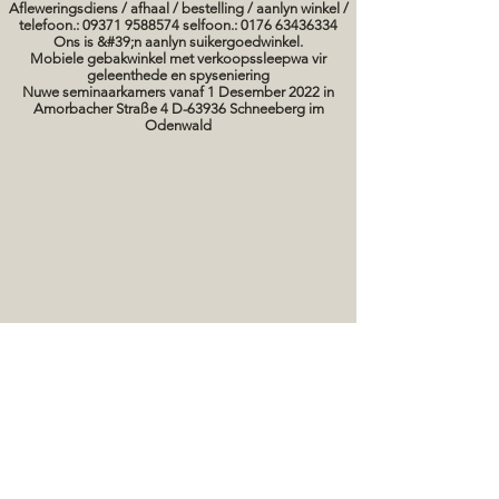
Afleweringsdiens / afhaal / bestelling / aanlyn winkel /
telefoon.: 09371 9588574 selfoon.: 0176 63436334
Ons is &#39;n aanlyn suikergoedwinkel.
Mobiele gebakwinkel met verkoopssleepwa vir
geleenthede en spyseniering
Nuwe seminaarkamers vanaf 1 Desember 2022 in
Amorbacher Straße 4 D-63936 Schneeberg im
Odenwald
Seminare / bakkursusse Datums
koek prente