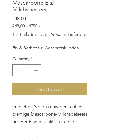
Mascarpone Eis/
Milchspeiseeis
Price
€48,00
€48,00
/
4750ml
€48,00
Tax Included
|
zzgl. Versand Lieferung
per
4750
Eis & Sorbet für Geschäftskunden
Milliliters
Quantity
*
Add to Cart
Genießen Sie das unwiderstehlich
cremige Mascarpone-Milchspeiseeis
unserer Eismanufaktur in einer
praktischen Take-Away-Box mit
4.750 ml Inhalt. Die köstliche