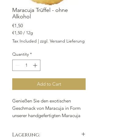
Maracuja Trüffel - ohne
Alkohol
Price
€1,50
€1,50
/
12g
€1,50
Tax Included
|
zzgl. Versand Lieferung
per
12
Quantity
*
Grams
Add to Cart
Genießen Sie den exotischen
Geschmack von Maracuja in Form
unserer handgefertigten Maracuja
Trüffel - ohne Alkohol. Jedes Stück
wiegt 12 Gramm und ist in weißer
Lagerung: