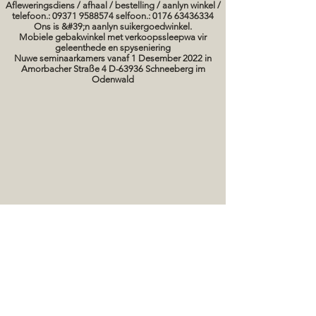
Afleweringsdiens / afhaal / bestelling / aanlyn winkel /
telefoon.: 09371 9588574 selfoon.: 0176 63436334
Ons is &#39;n aanlyn suikergoedwinkel.
Mobiele gebakwinkel met verkoopssleepwa vir
geleenthede en spyseniering
Nuwe seminaarkamers vanaf 1 Desember 2022 in
Amorbacher Straße 4 D-63936 Schneeberg im
Odenwald
Seminare / bakkursusse Datums
koek prente