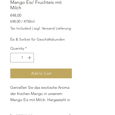
Mango Eis/ Fruchteis mit
Milch
Price
€48,00
€48,00
/
4750ml
€48,00
Tax Included
|
zzgl. Versand Lieferung
per
4750
Eis & Sorbet für Geschäftskunden
Milliliters
Quantity
*
Add to Cart
Genießen Sie das exotische Aroma
der frischen Mango in unserem
Mango Eis mit Milch. Hergestellt in
unserer Eismanufaktur aus frischen
Mangos, Vollmilch und weiteren