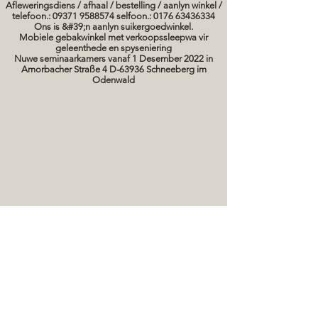
Afleweringsdiens / afhaal / bestelling / aanlyn winkel /
telefoon.: 09371 9588574 selfoon.: 0176 63436334
Ons is &#39;n aanlyn suikergoedwinkel.
Mobiele gebakwinkel met verkoopssleepwa vir
geleenthede en spyseniering
Nuwe seminaarkamers vanaf 1 Desember 2022 in
Amorbacher Straße 4 D-63936 Schneeberg im
Odenwald
Seminare / bakkursusse Datums
koek prente