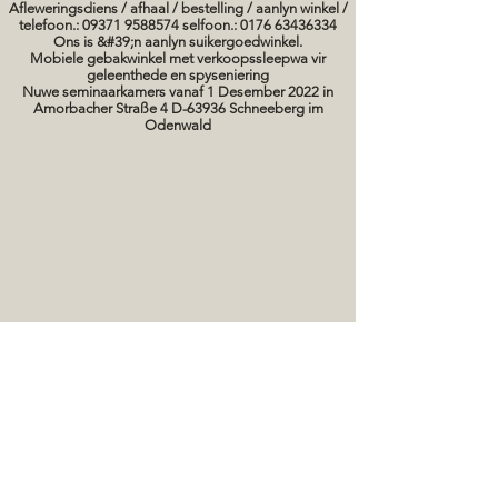
Afleweringsdiens / afhaal / bestelling / aanlyn winkel /
telefoon.: 09371 9588574 selfoon.: 0176 63436334
Ons is &#39;n aanlyn suikergoedwinkel.
Mobiele gebakwinkel met verkoopssleepwa vir
geleenthede en spyseniering
Nuwe seminaarkamers vanaf 1 Desember 2022 in
Amorbacher Straße 4 D-63936 Schneeberg im
Odenwald
Seminare / bakkursusse Datums
koek prente