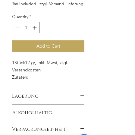
€1,50
Tax Included
|
zzgl. Versand Lieferung
per
12
Quantity
*
Grams
Add to Cart
1Stück12 gr, inkl. Mwst, zzgl.
Versandkosten
Zutaten:
Mandeln,
Kuvertüre Voll
milch
,
Honig, Zucker, Zimt,
Lagerung:
Überzug: Voll
milch
kühl trocken lichtgeschützt lagern,
Alkoholhaltig:
Lagertemperatur 15°C
Nein
Verpackungseinheit: