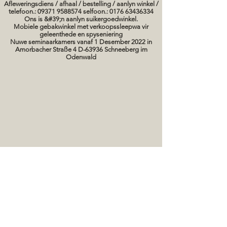
Afleweringsdiens / afhaal / bestelling / aanlyn winkel /
telefoon.: 09371 9588574 selfoon.: 0176 63436334
Ons is &#39;n aanlyn suikergoedwinkel.
Mobiele gebakwinkel met verkoopssleepwa vir
geleenthede en spyseniering
Nuwe seminaarkamers vanaf 1 Desember 2022 in
Amorbacher Straße 4 D-63936 Schneeberg im
Odenwald
Seminare / bakkursusse Datums
koek prente