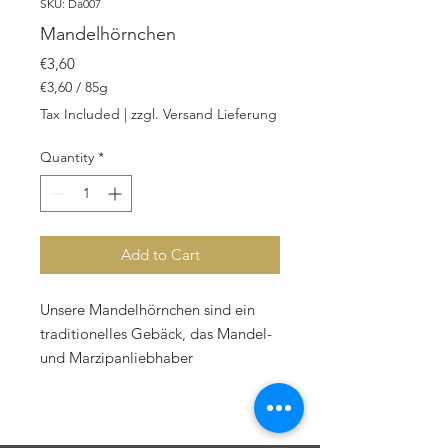
SKU: Da007
Mandelhörnchen
Price
€3,60
€3,60
/
85g
€3,60
Tax Included
|
zzgl. Versand Lieferung
per
85
Quantity
*
Grams
Add to Cart
Unsere Mandelhörnchen sind ein
traditionelles Gebäck, das Mandel-
und Marzipanliebhaber
gleichermaßen begeistert. Jedes
Stück wiegt 85 Gramm und besteht
aus hochwertiger