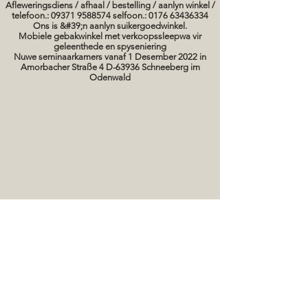
Afleweringsdiens / afhaal / bestelling / aanlyn winkel /
telefoon.: 09371 9588574 selfoon.: 0176 63436334
Ons is &#39;n aanlyn suikergoedwinkel.
Mobiele gebakwinkel met verkoopssleepwa vir
geleenthede en spyseniering
Nuwe seminaarkamers vanaf 1 Desember 2022 in
Amorbacher Straße 4 D-63936 Schneeberg im
Odenwald
Seminare / bakkursusse Datums
koek prente