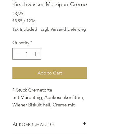
Kirschwasser-Marzipan-Creme
Price
€3,95
€3,95
/
120g
€3,95
Tax Included
|
zzgl. Versand Lieferung
per
120
Quantity
*
Grams
Add to Cart
1 Stück Cremetorte
mit Mürbeteig, Aprikosenkonfitüre,
Wiener Biskuit hell, Creme mit
Butter, Marzipan, Kirschwasser,
Dekor: Schokoladenüberzug,
Alkoholhaltig:
ganzer Kuchen: 16 Stück, d 26 cm,
Höhe 6 cm
Ja