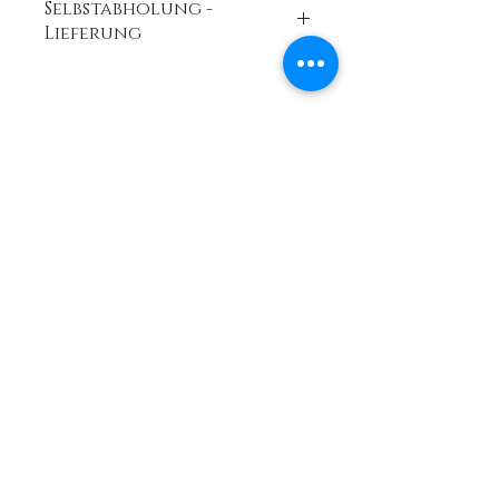
Selbstabholung -
Lieferung
zur Abholung in unserer Filiale oder
Lieferservice auf Anfrage
Teken in op Nuusbrief
Aanbiedings, seminare,
innovasies
Ek stem in tot die
privaatheidsbeleid