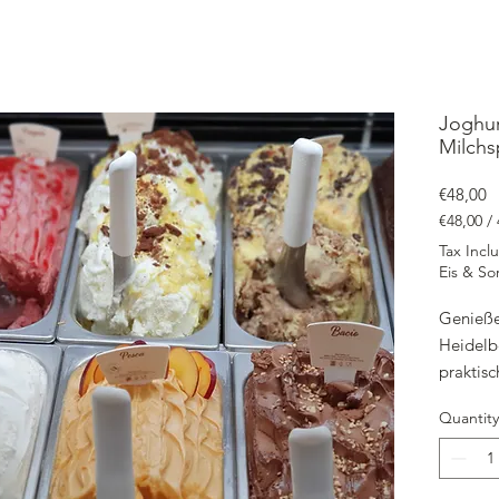
Joghur
Milchs
P
€48,00
€48,00
/
€48,00
Tax Incl
per
Eis & So
4750
Milliliters
Genieße
Heidelbe
praktis
Inhalt. 
Quantity
zum Teil
leckere 
Hergest