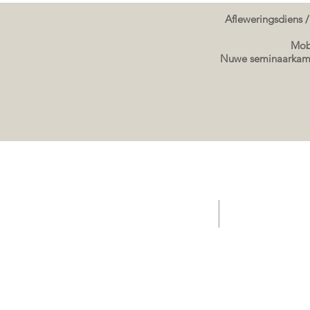
Afleweringsdiens /
Mobi
Nuwe seminaarkame
TUIS - Aanbiedings/ Kafee / Verkope Sleepwa
Verkope sleepwa g