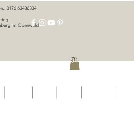
oon.: 0176 63436334
ring
eeberg im Odenwald
p
OOR ONS
KONTAK
AFDRUK
PRIVAATHEID
More