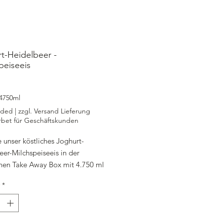
t-Heidelbeer -
peiseeis
rice
4750ml
uded
|
zzgl. Versand Lieferung
rbet für Geschäftskunden
 unser köstliches Joghurt-
er-Milchspeiseeis in der
chen Take Away Box mit 4.750 ml
Ob als Dessert für dich allein oder
*
en mit deinen Liebsten - dieses
Eis ist immer eine gute Wahl.
ellt aus hochwertigen Zutaten wie