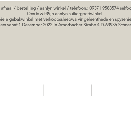
 afhaal / bestelling / aanlyn winkel / telefoon.: 09371 9588574 self
Ons is &#39;n aanlyn suikergoedwinkel.
ele gebakwinkel met verkoopssleepwa vir geleenthede en spysenie
rs vanaf 1 Desember 2022 in Amorbacher Straße 4 D-63936 Schn
elateria gebak winkel
Geskenkbewysbewys
Event List
Sho
Seminare / bakkursusse Datums
koek prente