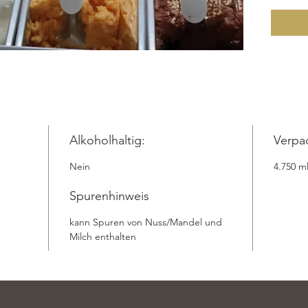
Joghurt
Milchpul
unverge
Take Aw
kann ge
werden. 
Joghurt
bester 
Take Awa
Alkoholhaltig:
Verpa
Versand
Nein
4.750 m
Zutaten:
Joghurt
Spurenhinweis
Milchpu
Trauben
kann Spuren von Nuss/Mandel und
Zichorie
Milch enthalten