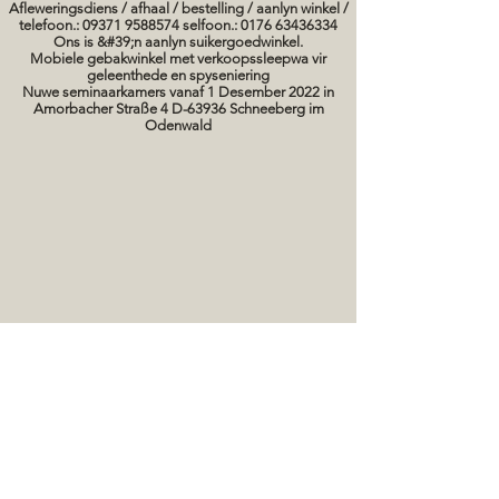
Afleweringsdiens / afhaal / bestelling / aanlyn winkel /
telefoon.: 09371 9588574 selfoon.: 0176 63436334
Ons is &#39;n aanlyn suikergoedwinkel.
Mobiele gebakwinkel met verkoopssleepwa vir
geleenthede en spyseniering
Nuwe seminaarkamers vanaf 1 Desember 2022 in
Amorbacher Straße 4 D-63936 Schneeberg im
Odenwald
Seminare / bakkursusse Datums
koek prente