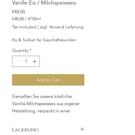
Vanille Eis / Milchspeiseeis
Price
€48,00
€48,00
/
4750ml
€48,00
Tax Included
|
zzgl. Versand Lieferung
per
4750
Eis & Sorbet für Geschäftskunden
Milliliters
Quantity
*
Add to Cart
Genießen Sie unsere köstliche
Vanille-Milchspeiseeis aus eigener
Herstellung, verpackt in einer
praktischen Take-Away-Box mit
einem Füllvolumen von 4.750 ml.
Lagerung:
Mit hochwertigen Zutaten wie