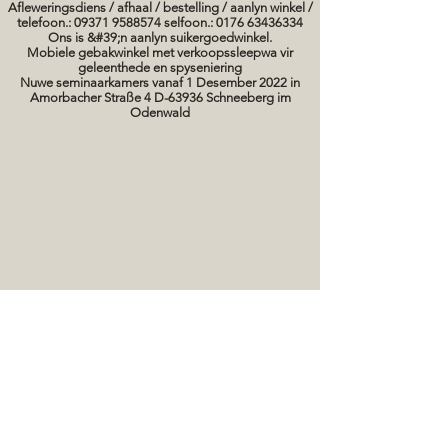
Afleweringsdiens / afhaal / bestelling / aanlyn winkel /
telefoon.: 09371 9588574 selfoon.: 0176 63436334
Ons is &#39;n aanlyn suikergoedwinkel.
Mobiele gebakwinkel met verkoopssleepwa vir
geleenthede en spyseniering
Nuwe seminaarkamers vanaf 1 Desember 2022 in
Amorbacher Straße 4 D-63936 Schneeberg im
Odenwald
Seminare / bakkursusse Datums
koek prente