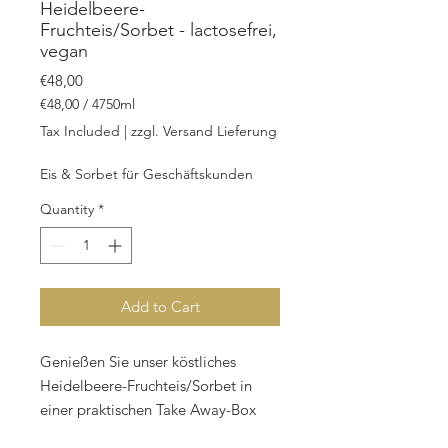
Heidelbeere-
Fruchteis/Sorbet - lactosefrei,
vegan
Price
€48,00
€48,00
/
4750ml
€48,00
Tax Included
|
zzgl. Versand Lieferung
per
4750
Eis & Sorbet für Geschäftskunden
Milliliters
Quantity
*
Add to Cart
Genießen Sie unser köstliches
Heidelbeere-Fruchteis/Sorbet in
einer praktischen Take Away-Box
mit 4.750 ml Inhalt. Unser