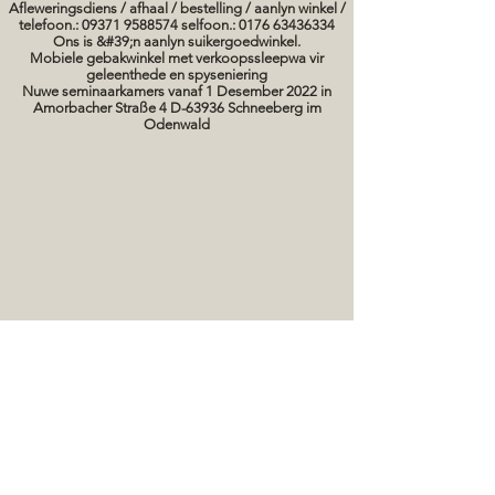
Afleweringsdiens / afhaal / bestelling / aanlyn winkel /
telefoon.: 09371 9588574 selfoon.: 0176 63436334
Ons is &#39;n aanlyn suikergoedwinkel.
Mobiele gebakwinkel met verkoopssleepwa vir
geleenthede en spyseniering
Nuwe seminaarkamers vanaf 1 Desember 2022 in
Amorbacher Straße 4 D-63936 Schneeberg im
Odenwald
Seminare / bakkursusse Datums
koek prente