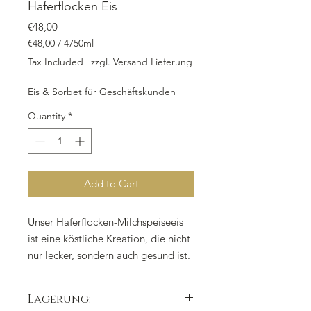
Haferflocken Eis
Price
€48,00
€48,00
/
4750ml
€48,00
Tax Included
|
zzgl. Versand Lieferung
per
4750
Eis & Sorbet für Geschäftskunden
Milliliters
Quantity
*
Add to Cart
Unser Haferflocken-Milchspeiseeis
ist eine köstliche Kreation, die nicht
nur lecker, sondern auch gesund ist.
Hafer gilt als das Trendfood
schlechthin und ist reich an
Lagerung:
Ballaststoffen, Vitaminen und