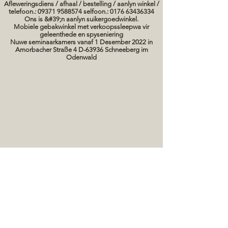
Afleweringsdiens / afhaal / bestelling / aanlyn winkel /
telefoon.: 09371 9588574 selfoon.: 0176 63436334
Ons is &#39;n aanlyn suikergoedwinkel.
Mobiele gebakwinkel met verkoopssleepwa vir
geleenthede en spyseniering
Nuwe seminaarkamers vanaf 1 Desember 2022 in
Amorbacher Straße 4 D-63936 Schneeberg im
Odenwald
Seminare / bakkursusse Datums
koek prente