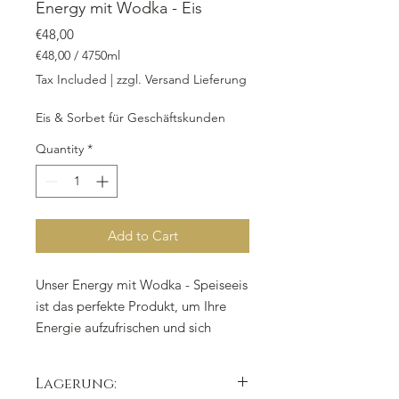
Energy mit Wodka - Eis
Price
€48,00
€48,00
/
4750ml
€48,00
Tax Included
|
zzgl. Versand Lieferung
per
4750
Eis & Sorbet für Geschäftskunden
Milliliters
Quantity
*
Add to Cart
Unser Energy mit Wodka - Speiseeis
ist das perfekte Produkt, um Ihre
Energie aufzufrischen und sich
gleichzeitig zu entspannen. Die Take
Away Box enthält 4.750 ml
Lagerung:
köstliches Speiseeis, das mit Energy