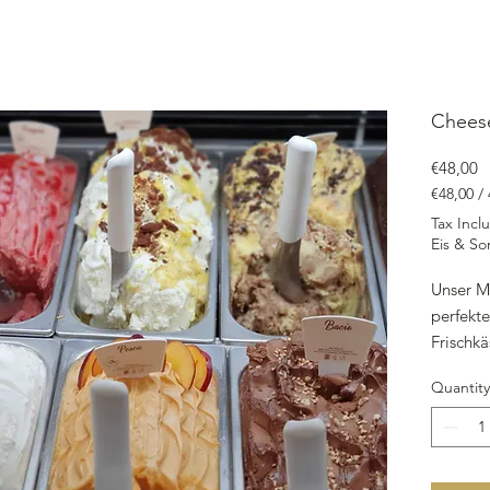
Cheese
P
€48,00
€48,00
/
€48,00
Tax Incl
per
Eis & So
4750
Milliliters
Unser Mi
perfekt
Frischkä
Dieses k
Quantity
praktis
Inhalt g
und ein
enthalt