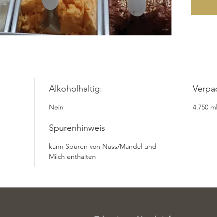
Trauben
Zitrone
perfekt
beinhalt
aber die
inbegrif
lassen S
unwider
Alkoholhaltig:
Verpa
Milchspe
Nein
4.750 m
Take Awa
Versand
Spurenhinweis
Zutaten:
Kremige
kann Spuren von Nuss/Mandel und
Sahne,
Milch enthalten
Trauben
Zitronen