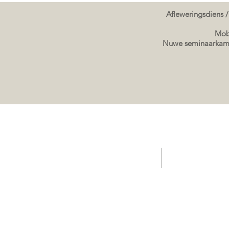
Afleweringsdiens /
Mobi
Nuwe seminaarkame
TUIS - Aanbiedings/ Kafee / Verkope Sleepwa
Verkope sleepwa g