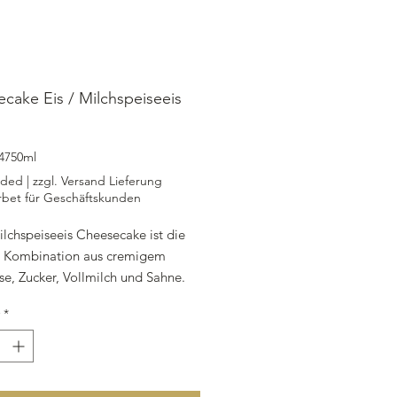
cake Eis / Milchspeiseeis
rice
4750ml
uded
|
zzgl. Versand Lieferung
rbet für Geschäftskunden
lchspeiseeis Cheesecake ist die
e Kombination aus cremigem
se, Zucker, Vollmilch und Sahne.
östliche Eis wird in einer
*
chen Take-away-Box mit 4,75 l
eliefert, so dass Sie es bequem
fach genießen können. Die Zutaten
en Guarkernmehl, Milchpulver,