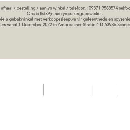
 afhaal / bestelling / aanlyn winkel / telefoon.: 09371 9588574 self
Ons is &#39;n aanlyn suikergoedwinkel.
ele gebakwinkel met verkoopssleepwa vir geleenthede en spysenie
rs vanaf 1 Desember 2022 in Amorbacher Straße 4 D-63936 Schn
elateria gebak winkel
Geskenkbewysbewys
Event List
Sho
Seminare / bakkursusse Datums
koek prente