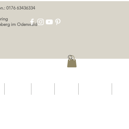
oon.: 0176 63436334
ring
eeberg im Odenwald
p
OOR ONS
KONTAK
AFDRUK
PRIVAATHEID
More