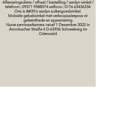
Afleweringsdiens / afhaal / bestelling / aanlyn winkel /
telefoon.: 09371 9588574 selfoon.: 0176 63436334
Ons is &#39;n aanlyn suikergoedwinkel.
Mobiele gebakwinkel met verkoopssleepwa vir
geleenthede en spyseniering
Nuwe seminaarkamers vanaf 1 Desember 2022 in
Amorbacher Straße 4 D-63936 Schneeberg im
Odenwald
Seminare / bakkursusse Datums
koek prente