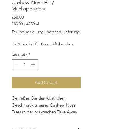
Cashew Nuss Eis /
Milchspeiseeis
Price
€68,00
€68,00
/
4750ml
€68,00
Tax Included
|
zzgl. Versand Lieferung
per
4750
Eis & Sorbet für Geschäftskunden
Milliliters
Quantity
*
Add to Cart
Genießen Sie den köstlichen
Geschmack unseres Cashew Nuss
Eises in der praktischen Take Away
Box mit 4.750 ml Inhalt. Mit
cremiger Vollmilch, aromatischen