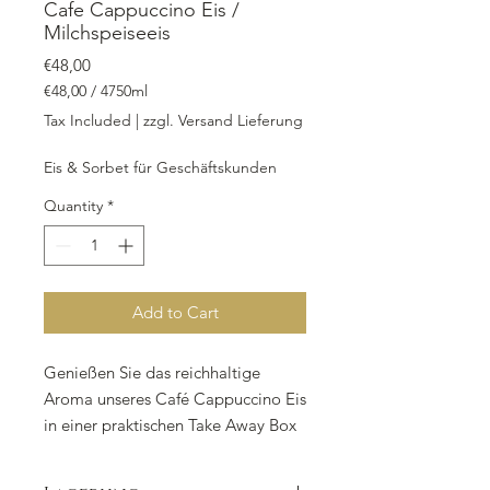
Cafe Cappuccino Eis /
Milchspeiseeis
Price
€48,00
€48,00
/
4750ml
€48,00
Tax Included
|
zzgl. Versand Lieferung
per
4750
Eis & Sorbet für Geschäftskunden
Milliliters
Quantity
*
Add to Cart
Genießen Sie das reichhaltige
Aroma unseres Café Cappuccino Eis
in einer praktischen Take Away Box
mit 4.750 ml Inhalt. Hergestellt aus
hochwertigen Zutaten wie Vollmilch,