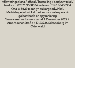
Afleweringsdiens / afhaal / bestelling / aanlyn winkel /
telefoon.: 09371 9588574 selfoon.: 0176 63436334
Ons is &#39;n aanlyn suikergoedwinkel.
Mobiele gebakwinkel met verkoopssleepwa vir
geleenthede en spyseniering
Nuwe seminaarkamers vanaf 1 Desember 2022 in
Amorbacher Straße 4 D-63936 Schneeberg im
Odenwald
Seminare / bakkursusse Datums
koek prente