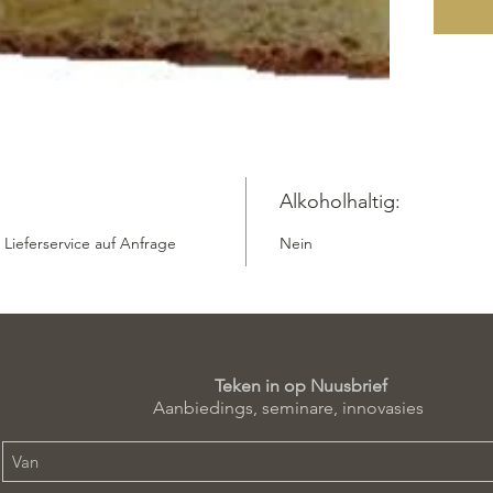
beachten
Versand
Lieferu
ermögli
Lieben 
Sie uns
Blechku
1 Stück
Alkoholhaltig:
Lieferu
 Lieferservice auf Anfrage
Nein
Versand
Auflage:
Schnitt
Teken in op Nuusbrief
Aanbiedings, seminare, innovasies