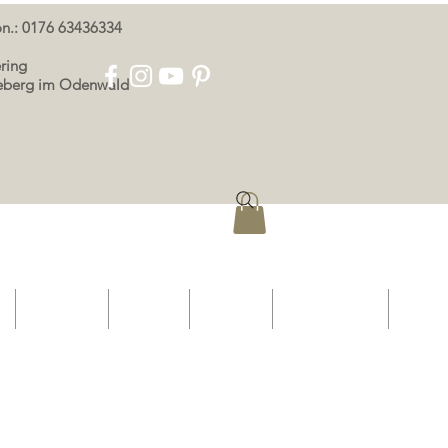
oon.: 0176 63436334
ring
eeberg im Odenwald
p
OOR ONS
KONTAK
AFDRUK
PRIVAATHEID
More