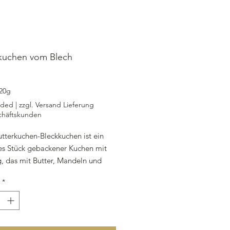
kuchen vom Blech
ce
20g
uded
|
zzgl. Versand Lieferung
chäftskunden
tterkuchen-Bleckkuchen ist ein
hes Stück gebackener Kuchen mit
g, das mit Butter, Mandeln und
ker verfeinert ist. Jedes Stück hat
*
oßzügige Schnittgröße von 10 x
d bietet somit den perfekten
für einen gemütlichen Nachmittag
e gesellige Kaffeetafel. Bitte