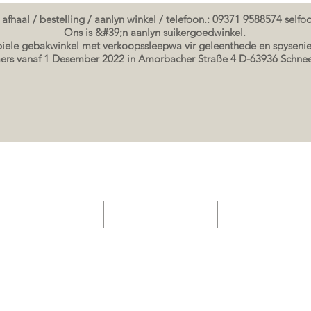
 afhaal / bestelling / aanlyn winkel / telefoon.: 09371 9588574 self
Ons is &#39;n aanlyn suikergoedwinkel.
ele gebakwinkel met verkoopssleepwa vir geleenthede en spysenie
rs vanaf 1 Desember 2022 in Amorbacher Straße 4 D-63936 Schn
elateria gebak winkel
Geskenkbewysbewys
Event List
Sho
Seminare / bakkursusse Datums
koek prente