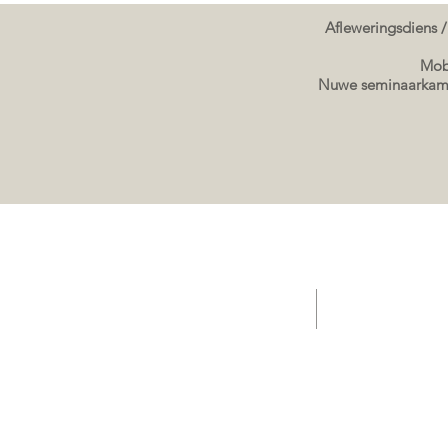
Afleweringsdiens /
Mobi
Nuwe seminaarkame
TUIS - Aanbiedings/ Kafee / Verkope Sleepwa
Verkope sleepwa g