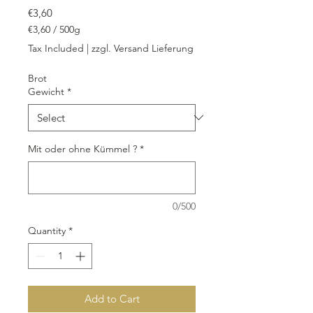
Price
€3,60
€3,60
/
500g
€3,60
Tax Included
|
zzgl. Versand Lieferung
per
500
Brot
Grams
Gewicht
*
Mit oder ohne Kümmel ?
*
0/500
Quantity
*
Add to Cart