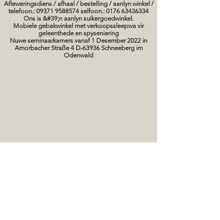
Afleweringsdiens / afhaal / bestelling / aanlyn winkel /
telefoon.: 09371 9588574 selfoon.: 0176 63436334
Ons is &#39;n aanlyn suikergoedwinkel.
Mobiele gebakwinkel met verkoopssleepwa vir
geleenthede en spyseniering
Nuwe seminaarkamers vanaf 1 Desember 2022 in
Amorbacher Straße 4 D-63936 Schneeberg im
Odenwald
Seminare / bakkursusse Datums
koek prente