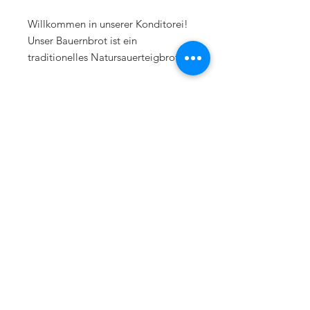
Willkommen in unserer Konditorei!
Unser Bauernbrot ist ein
traditionelles Natursauerteigbrot,
das zu unseren beliebtesten
Brotsorten gehört. Mit einem
Roggenanteil von 60% und einem
Weizenanteil von 40% von der
Regionalen Ottenmühle ist es ein
Teken in op Nuusbrief
herzhaftes und nahrhaftes Brot, das
Aanbiedings, seminare,
innovasies
sowohl zum Frühstück als auch zu
anderen Mahlzeiten köstlich
schmeckt. Das Brot wird mit einer
Mischung aus Brotgewürzen wie
Anis, Fenchel, Kümmel und
Koriander verfeinert, um ihm seinen
charakteristischen Geschmack zu
verleihen. Auf Wunsch kann das
Bauernbrot auch mit extra Kümmel