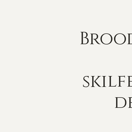
Brood
skilf
de