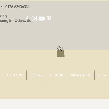
oon.: 0176 63436334
ring
eeberg im Odenwald
p
OOR ONS
KONTAK
AFDRUK
PRIVAATHEID
More