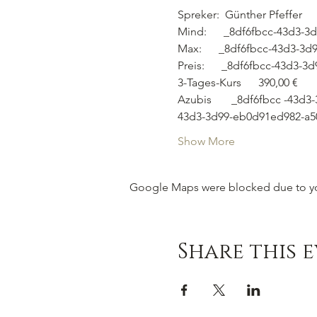
Spreker:  Günther Pfeffer
Mind:      _8df6fbcc-43d3-
Max:      _8df6fbcc-43d3-3
Preis:      _8df6fbcc-43d3-
3-Tages-Kurs      390,00 €
Azubis       _8df6fbcc -43d
43d3-3d99-eb0d91ed982-a5
Show More
Google Maps were blocked due to your
Share this 