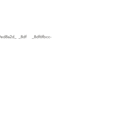
ed8a2d_  _8df     _8df6fbcc-