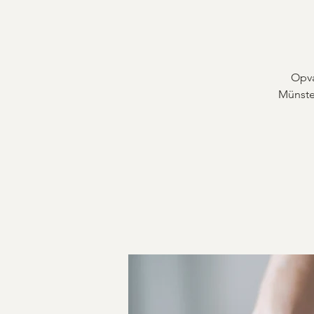
Opva
Münster