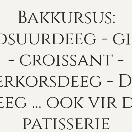
Bakkursus:
suurdeeg - g
- croissant -
erkorsdeeg - 
eg ... ook vir 
patisserie