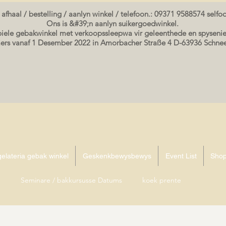
 afhaal / bestelling / aanlyn winkel / telefoon.: 09371 9588574 self
Ons is &#39;n aanlyn suikergoedwinkel.
ele gebakwinkel met verkoopssleepwa vir geleenthede en spysenie
rs vanaf 1 Desember 2022 in Amorbacher Straße 4 D-63936 Schn
elateria gebak winkel
Geskenkbewysbewys
Event List
Sho
Seminare / bakkursusse Datums
koek prente