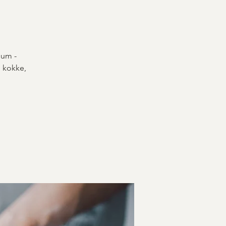
hum -
, kokke,