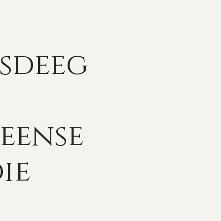
isdeeg
Deense
die