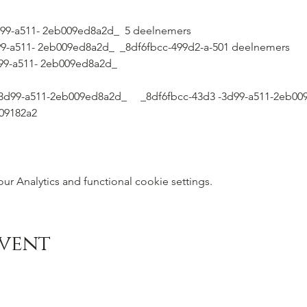
3d99-a511- 2eb009ed8a2d_  5 deelnemers
d99-a511- 2eb009ed8a2d_  _8df6fbcc-499d2-a-501 deelnemers
3d99-a511- 2eb009ed8a2d_  
3-3d99-a511-2eb009ed8a2d_     _8df6fbcc-43d3 -3d99-a511-2eb009
09182a2
 Analytics and functional cookie settings.
event