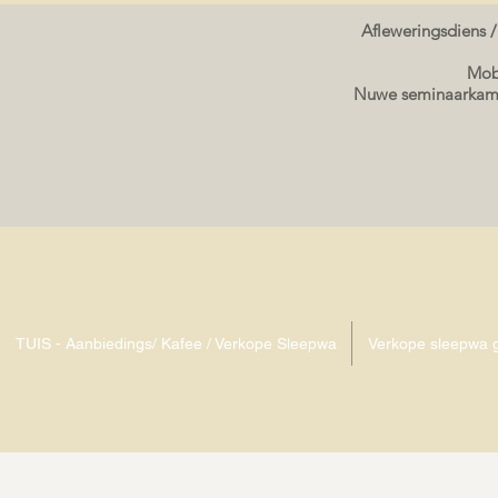
Afleweringsdiens /
Mobi
Nuwe seminaarkame
TUIS - Aanbiedings/ Kafee / Verkope Sleepwa
Verkope sleepwa g