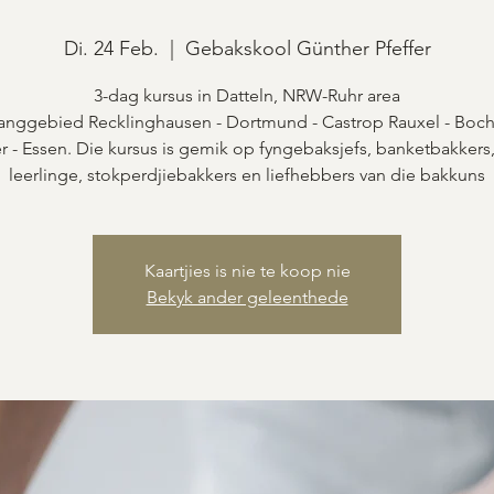
Di. 24 Feb.
  |  
Gebakskool Günther Pfeffer
3-dag kursus in Datteln, NRW-Ruhr area
nggebied Recklinghausen - Dortmund - Castrop Rauxel - Boc
 - Essen. Die kursus is gemik op fyngebaksjefs, banketbakkers
leerlinge, stokperdjiebakkers en liefhebbers van die bakkuns
Kaartjies is nie te koop nie
Bekyk ander geleenthede