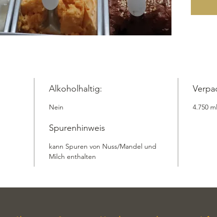
Milchspe
Genuss.
in unser
kann ga
geliefer
alle Zim
besonde
Take Awa
Alkoholhaltig:
Verpa
Versand
Nein
4.750 m
Zutaten:
Vollmil
Spurenhinweis
Guarker
Konden
kann Spuren von Nuss/Mandel und
Zimt, Sa
Milch enthalten