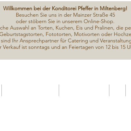
Willkommen bei der Konditorei Pfeffer in Miltenberg!
Besuchen Sie uns in der Mainzer Straße 45
oder stöbern Sie in unserem Online-Shop.
iche A
uswahl an Torten, Kuchen, Eis und Pralinen, die pe
Geburtstagstorten, Fototorten, Motivorten oder Hochzei
 sind Ihr Ansprechpartner für Catering und Veranstaltun
r Verkauf ist sonntags und an Feiertagen von 12 bis 15 U
Geschenkekarte Gutschein
Seminar Online buchen
Shop
Seminare / Backkurse Termine
Torten Bilder