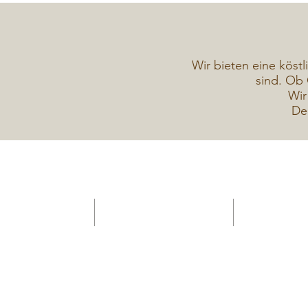
Wir bieten eine köstl
sind. Ob 
Wir
De
HOME -Konditorei
Verkaufsanhänger Gelateria
Torten Galerie