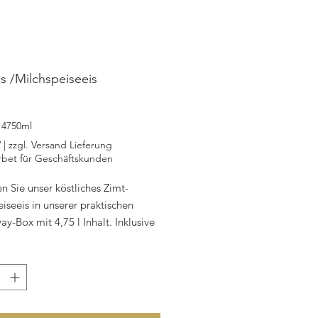
is /Milchspeiseeis
rijs
/
4750ml
W
|
zzgl. Versand Lieferung
rbet für Geschäftskunden
 Sie unser köstliches Zimt-
iseeis in unserer praktischen
y-Box mit 4,75 l Inhalt. Inklusive
steuer ist dieses cremige Eis ein
chmaus, den Sie sich nicht
 lassen sollten. Hergestellt aus
tigen Zutaten wie Vollmilch,
Sahne und Zimt, bietet unser