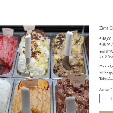
Zimt E
P
€ 48,00
€ 48,00
€ 48,00
incl.BT
per
Eis & So
4750
Milliliters
Genießen
Milchspe
Take-Awa
Mehrwert
Aantal
*
Gaumens
entgehen
hochwer
Zucker, 