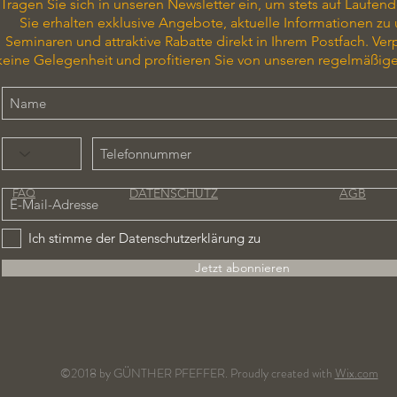
G
Tragen Sie sich in unseren Newsletter ein, um stets auf Laufend
r
Sie erhalten exklusive Angebote, aktuelle Informationen zu
a
Seminaren und attraktive Rabatte direkt in Ihrem Postfach. Ver
m
keine Gelegenheit und profitieren Sie von unseren regelmäßig
DATENSCHUTZ
AGB
FAQ
Ich stimme der Datenschutzerklärung zu
Jetzt abonnieren
©2018 by GÜNTHER PFEFFER. Proudly created with
Wix.com