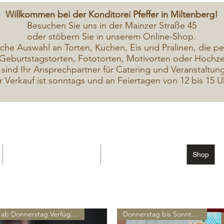
Willkommen bei der Konditorei Pfeffer in Miltenberg!
Besuchen Sie uns in der Mainzer Straße 45
oder stöbern Sie in unserem Online-Shop.
iche A
uswahl an Torten, Kuchen, Eis und Pralinen, die pe
Geburtstagstorten, Fototorten, Motivorten oder Hochzei
 sind Ihr Ansprechpartner für Catering und Veranstaltun
r Verkauf ist sonntags und an Feiertagen von 12 bis 15 U
Geschenkekarte Gutschein
Seminar Online buchen
Shop
Seminare / Backkurse Termine
Torten Bilder
ab Donnerstag Verfügbar
Donnerstag bis Sonntag erhält