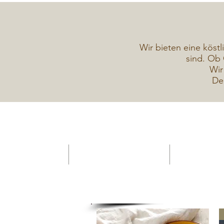
Wir bieten eine köstl
sind. Ob 
Wir
De
HOME -Konditorei
Verkaufsanhänger Gelateria
Torten Galerie