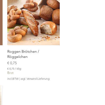
Snel overzicht
Roggen Brötchen /
Röggelchen
Prijs
€ 0,75
€ 0,75
/
65g
€
Brot
incl.BTW
|
zzgl. Versand Lieferung
0
,
7
5
p
e
r