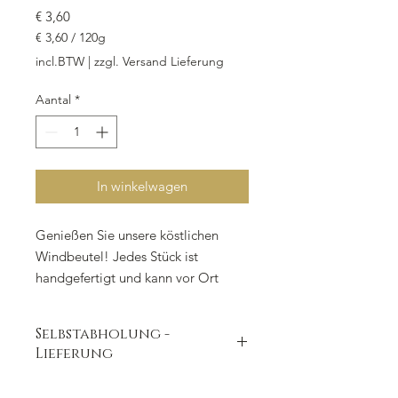
Prijs
€ 3,60
€ 3,60
/
120g
€ 3,60
incl.BTW
|
zzgl. Versand Lieferung
per
120
Aantal
*
Gram
In winkelwagen
Genießen Sie unsere köstlichen
Windbeutel! Jedes Stück ist
handgefertigt und kann vor Ort
abgeholt oder geliefert werden.
Unsere Windbeutel bestehen aus
Selbstabholung -
luftiger Brandmasse gefüllt mit
Lieferung
gebundenen Sauerkirschen, Sahne
und einer Note von Kirschwasser.
zur Abholung in unserer Filiale oder