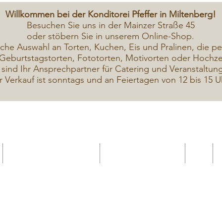
Willkommen bei der Konditorei Pfeffer in Miltenberg!
Besuchen Sie uns in der Mainzer Straße 45
oder stöbern Sie in unserem Online-Shop.
iche A
uswahl an Torten, Kuchen, Eis und Pralinen, die pe
Geburtstagstorten, Fototorten, Motivorten oder Hochzei
 sind Ihr Ansprechpartner für Catering und Veranstaltun
r Verkauf ist sonntags und an Feiertagen von 12 bis 15 U
Geschenkekarte Gutschein
Seminar Online buchen
Shop
Seminare / Backkurse Termine
Torten Bilder