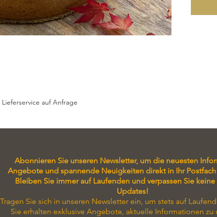
 Lieferservice auf Anfrage
Abonnieren Sie unseren Newsletter, um die neuesten Info
Angebote und spannende Neuigkeiten direkt in Ihr Postfach 
Bleiben Sie immer auf Laufenden und verpassen Sie keine
Updates!
Tragen Sie sich in unseren Newsletter ein, um stets auf Laufend
Sie erhalten exklusive Angebote, aktuelle Informationen zu