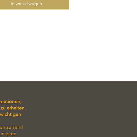
In winkelwagen
rmationen,
zu erhalten.
 wichtigen
en zu sein!
 unseren