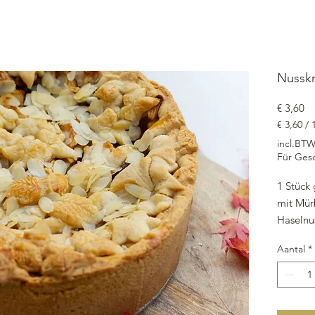
Nusskr
Pr
€ 3,60
€ 3,60
/
€ 3,60
incl.BT
per
Für Ges
1
Gram
1 Stück
mit Mür
Haselnus
Dekor: 
Aantal
*
ganzer 
cm