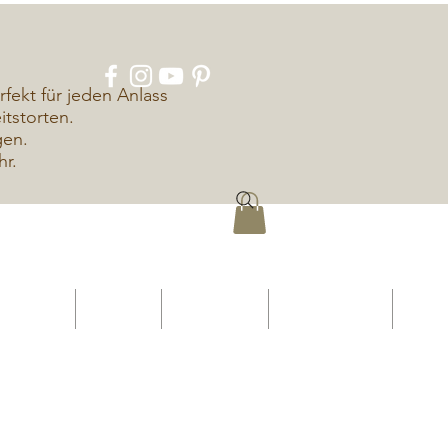
rfekt für jeden Anlass
tstorten.
gen.
hr.
ÜBER UNS
KONTAKT
IMPRESSUM
DATENSCHUTZ
More