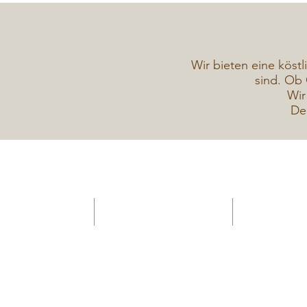
Wir bieten eine köstl
sind. Ob 
Wir
De
HOME -Konditorei
Verkaufsanhänger Gelateria
Torten Galerie