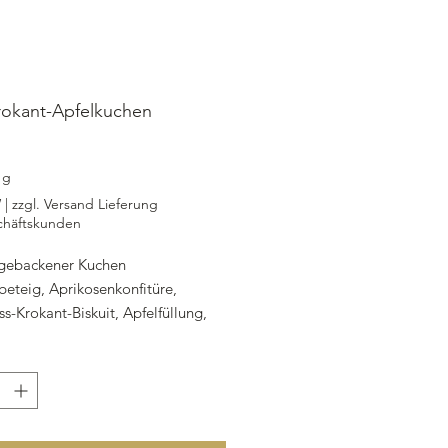
okant-Apfelkuchen
ijs
1g
W
|
zzgl. Versand Lieferung
chäftskunden
 gebackener Kuchen
beteig, Aprikosenkonfitüre,
s-Krokant-Biskuit, Apfelfüllung,
Mandelröstmasse
Kuchen: 14 Stück, d 26 cm, Höhe 5