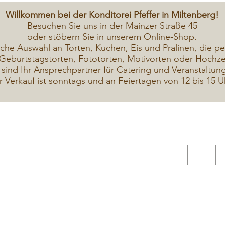
Willkommen bei der Konditorei Pfeffer in Miltenberg!
Besuchen Sie uns in der Mainzer Straße 45
oder stöbern Sie in unserem Online-Shop.
iche A
uswahl an Torten, Kuchen, Eis und Pralinen, die pe
Geburtstagstorten, Fototorten, Motivorten oder Hochzei
 sind Ihr Ansprechpartner für Catering und Veranstaltun
r Verkauf ist sonntags und an Feiertagen von 12 bis 15 U
Geschenkekarte Gutschein
Seminar Online buchen
Shop
Seminare / Backkurse Termine
Torten Bilder