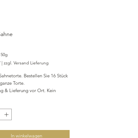
Sahne
ijs
150g
W
|
zzgl. Versand Lieferung
Sahnetorte. Bestellen Sie 16 Stück
 ganze Torte.
g & Lieferung vor Ort. Kein
 !
beteig, Aprikosenkonfitüre,
iskuit hell und dunkel,
hne,
Haselnüsse
In winkelwagen