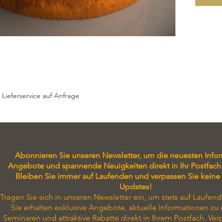
ganzer 
cm
 Lieferservice auf Anfrage
Abonnieren Sie unseren Newsletter, um die neuesten Info
Angebote und spannende Neuigkeiten direkt in Ihr Postfach 
Bleiben Sie immer auf Laufenden und verpassen Sie keine
Updates!
Tragen Sie sich in unseren Newsletter ein, um stets auf Laufend
Sie erhalten exklusive Angebote, aktuelle Informationen zu
Seminaren und attraktive Rabatte direkt in Ihrem Postfach. Ver