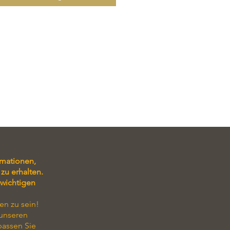
Kuchen: 16 Stück, d 28 cm, Höhe 6
rmationen,
zu erhalten.
 wichtigen
en zu sein!
 unseren
passen Sie