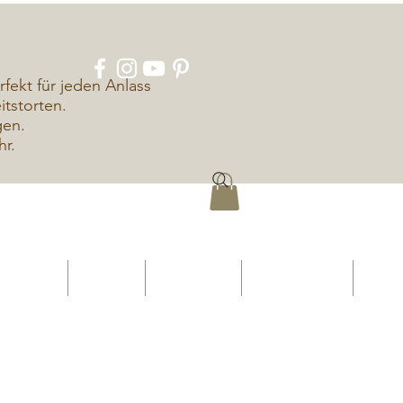
rfekt für jeden Anlass
tstorten.
gen.
hr.
ÜBER UNS
KONTAKT
IMPRESSUM
DATENSCHUTZ
More