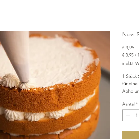
Nuss-
Pr
€ 3,95
€ 3,95
/
€ 3,95
incl.BT
per
150
1 Stück 
Gram
für eine
Abholun
Versand
Aantal
*
mit Mür
Wiener B
Nusssa
Dekor: 