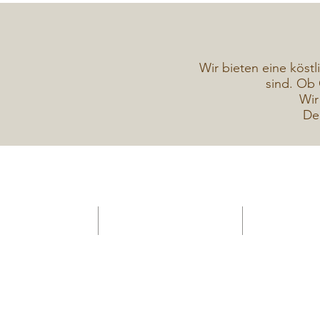
Wir bieten eine köstl
sind. Ob 
Wir
De
HOME -Konditorei
Verkaufsanhänger Gelateria
Torten Galerie