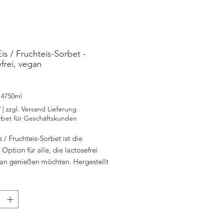
is / Fruchteis-Sorbet -
efrei, vegan
rijs
/
4750ml
W
|
zzgl. Versand Lieferung
rbet für Geschäftskunden
s / Fruchteis-Sorbet ist die
 Option für alle, die lactosefrei
an genießen möchten. Hergestellt
er Eismanufaktur Konditorei
 bietet dieses Sorbet den köstlichen
ck von frischen Äpfeln in einer
ay Box mit 4.750 ml Inhalt. Die