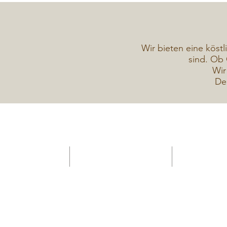
Wir bieten eine köstl
sind. Ob 
Wir
De
HOME -Konditorei
Verkaufsanhänger Gelateria
Torten Galerie