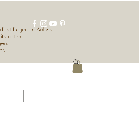
rfekt für jeden Anlass
tstorten.
gen.
hr.
ÜBER UNS
KONTAKT
IMPRESSUM
DATENSCHUTZ
More