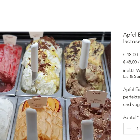
Apfel E
lactos
P
€ 48,00
€ 48,00
€ 48,00
incl.BT
per
Eis & So
4750
Milliliters
Apfel Ei
perfekte
und veg
in unser
Aantal
*
Pfeffer,
Geschma
Take Aw