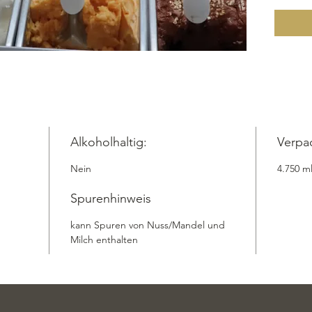
Zutatenl
Zucker, 
grüne Ä
%, sowi
Guarker
frischem
Sorbet d
Tage. In
.Take Aw
Alkoholhaltig:
Verpa
zzgl. Ve
Nein
4.750 m
natur, Z
Apfel fr
Spurenhinweis
Apfelan
Guarkern
kann Spuren von Nuss/Mandel und
Zitronen
Milch enthalten