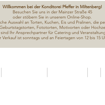
Willkommen bei der Konditorei Pfeffer in Miltenberg!
Besuchen Sie uns in der Mainzer Straße 45
oder stöbern Sie in unserem Online-Shop.
iche A
uswahl an Torten, Kuchen, Eis und Pralinen, die pe
Geburtstagstorten, Fototorten, Motivorten oder Hochzei
 sind Ihr Ansprechpartner für Catering und Veranstaltun
r Verkauf ist sonntags und an Feiertagen von 12 bis 15 U
Geschenkekarte Gutschein
Seminar Online buchen
Shop
Seminare / Backkurse Termine
Torten Bilder