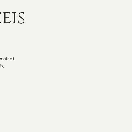
eis
rmstadt.
s,