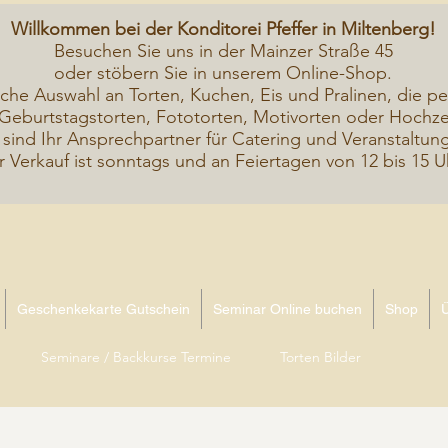
Willkommen bei der Konditorei Pfeffer in Miltenberg!
Besuchen Sie uns in der Mainzer Straße 45
oder stöbern Sie in unserem Online-Shop.
iche A
uswahl an Torten, Kuchen, Eis und Pralinen, die pe
Geburtstagstorten, Fototorten, Motivorten oder Hochzei
 sind Ihr Ansprechpartner für Catering und Veranstaltun
r Verkauf ist sonntags und an Feiertagen von 12 bis 15 U
Geschenkekarte Gutschein
Seminar Online buchen
Shop
Seminare / Backkurse Termine
Torten Bilder