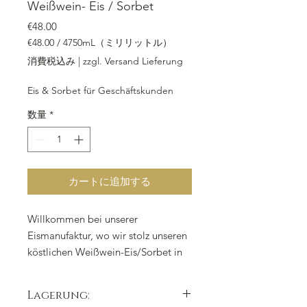
Weißwein- Eis / Sorbet
価格
€48.00
€48.00
/
4750mL（ミリリットル）
4750mL
消費税込み
|
zzgl. Versand Lieferung
ご
と
Eis & Sorbet für Geschäftskunden
に
€48.00
数量
*
カートに追加する
Willkommen bei unserer
Eismanufaktur, wo wir stolz unseren
köstlichen Weißwein-Eis/Sorbet in
einer praktischen Kunststoffbox von
4.750 ml präsentieren. Unser
Lagerung:
erfrischendes Produkt ist ideal für