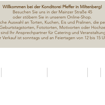
Willkommen bei der Konditorei Pfeffer in Miltenberg!
Besuchen Sie uns in der Mainzer Straße 45
oder stöbern Sie in unserem Online-Shop.
iche A
uswahl an Torten, Kuchen, Eis und Pralinen, die pe
Geburtstagstorten, Fototorten, Motivorten oder Hochzei
 sind Ihr Ansprechpartner für Catering und Veranstaltun
r Verkauf ist sonntags und an Feiertagen von 12 bis 15 U
Geschenkekarte Gutschein
Seminar Online buchen
Shop
Seminare / Backkurse Termine
Torten Bilder