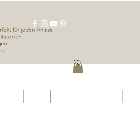
rfekt für jeden Anlass
tstorten.
gen.
hr.
ÜBER UNS
KONTAKT
IMPRESSUM
DATENSCHUTZ
More