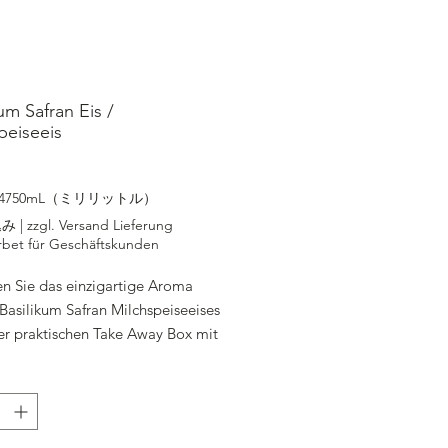
um Safran Eis /
peiseeis
価格
4750mL（ミリリットル）
込み
|
zzgl. Versand Lieferung
rbet für Geschäftskunden
n Sie das einzigartige Aroma
Basilikum Safran Milchspeiseeises
rer praktischen Take Away Box mit
l. Unser handgemachtes Eis wird
wertigen Zutaten hergestellt,
 Vollmilch, Sahne und eine Prise
r den perfekten Geschmack. Die