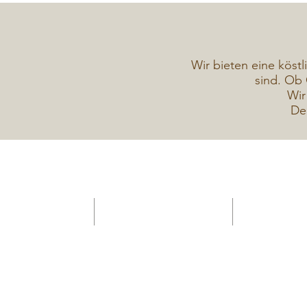
Wir bieten eine köstl
sind. Ob 
Wir
De
HOME -Konditorei
Verkaufsanhänger Gelateria
Torten Galerie