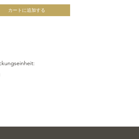
n Aromen von Basilikum und Safran
n unserem Eis eine
カートに追加する
ichliche Note, die Sie begeistern
stellen Sie jetzt und erhalten Sie
ußergewöhnliche Leckerei inklusive
nd zzgl. Versandkosten direkt nach
liefert. Gönnen Sie sich dieses
ckserlebnis und entdecken Sie
Eismanufaktur neu!
ckungseinheit:
y Box 4.750 ml, inkl. Mwst, zzgl.
l
kosten
ch,
Zucker,
Sahne
,
Milch
pulver,
nmehl, Basilikum, Safran, Salz