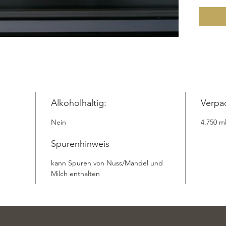
frische
verleihe
unvergle
wird. Be
diese a
MwSt. u
Hause ge
Geschma
unsere 
Alkoholhaltig:
Verpa
Take Awa
Nein
4.750 m
Versand
Zutaten:
Spurenhinweis
Vollmil
Guarker
kann Spuren von Nuss/Mandel und
Milch enthalten