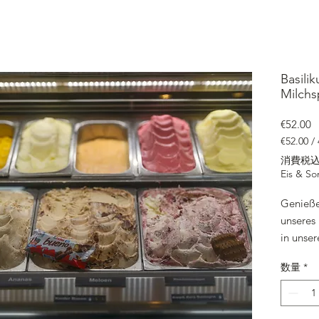
Basilik
Milchs
€52.00
€52.00
/
4750mL
消費税
ご
Eis & So
と
に
Genieße
€52.00
unseres 
in unse
4.750 m
数量
*
aus hoch
darunter
Salz fü