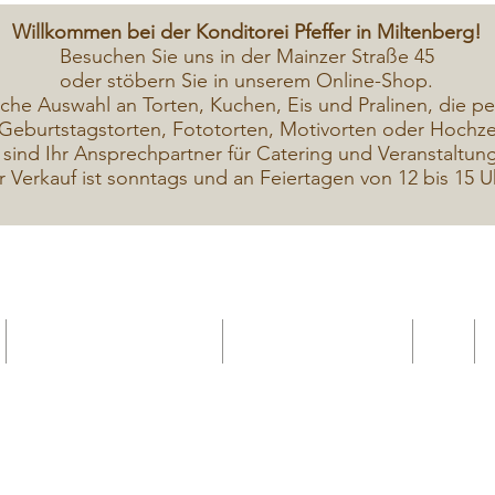
Willkommen bei der Konditorei Pfeffer in Miltenberg!
Besuchen Sie uns in der Mainzer Straße 45
oder stöbern Sie in unserem Online-Shop.
iche A
uswahl an Torten, Kuchen, Eis und Pralinen, die pe
Geburtstagstorten, Fototorten, Motivorten oder Hochzei
 sind Ihr Ansprechpartner für Catering und Veranstaltun
r Verkauf ist sonntags und an Feiertagen von 12 bis 15 U
Geschenkekarte Gutschein
Seminar Online buchen
Shop
Seminare / Backkurse Termine
Torten Bilder