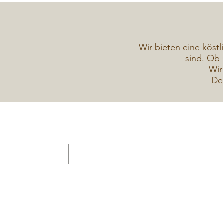
Wir bieten eine köstl
sind. Ob 
Wir
De
HOME -Konditorei
Verkaufsanhänger Gelateria
Torten Galerie