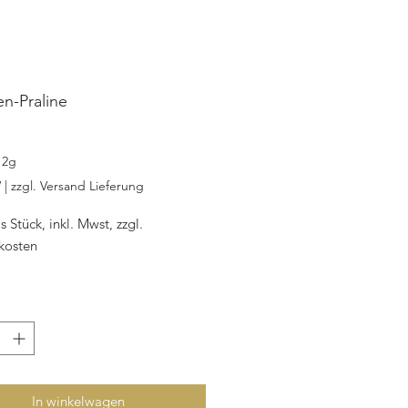
en-Praline
ijs
12g
W
|
zzgl. Versand Lieferung
s Stück, inkl. Mwst, zzgl.
kosten
n
markt, Kuvertüre,
Kakaobutter
: Kuvertüre dunkel
Pistazie
In winkelwagen