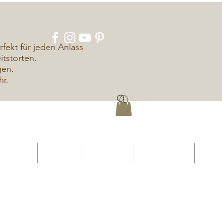
rfekt für jeden Anlass
tstorten.
gen.
hr.
ÜBER UNS
KONTAKT
IMPRESSUM
DATENSCHUTZ
More