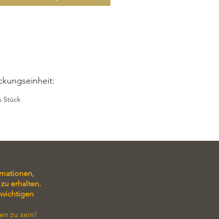
ckungseinheit:
s Stück
rmationen,
zu erhalten.
 wichtigen
en zu sein!