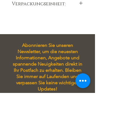
knackiger Schokolade und
Verpackungseinheit:
fruchtigem Orangengeschmack. Der
12 g 1 Stück
Überzug aus Bitterkuvertüre verleiht
der Praline eine angenehme
Bitternote und rundet das
Geschmackserlebnis perfekt ab.
Bestellen Sie jetzt Ihr Stück Luxus
Abonnieren Sie unseren
Newsletter, um die neuesten
inklusive MwSt., zzgl. Versandkosten
Informationen, Angebote und
und tauchen Sie ein in die Welt der
spannende Neuigkeiten direkt in
Chocolaterie Konditorei Pfeffer.
Ihr Postfach zu erhalten. Bleiben
12 gr ! Stück, inkl. Mwst, zzgl.
Sie immer auf Laufenden und
Versandkosten
verpassen Sie keine wichtigen
Zutaten:
Updates!
Nussnougat
dunkel, Orangeat,
Tragen Sie sich in unseren
Newsletter ein, um stets auf
Bitterkuvertüre, Orangen-Öl,
Laufenden zu sein! Sie erhalten
Überzug: Bitterkuvertüre
exklusive Angebote, aktuelle
Informationen zu unseren
Seminaren und attraktive Rabatte
direkt in Ihrem Postfach.