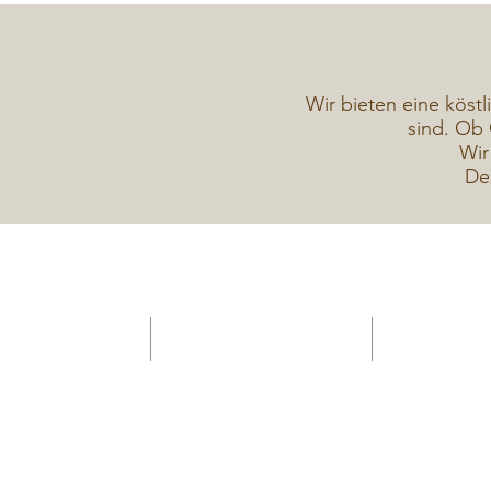
Wir bieten eine köstl
sind. Ob 
Wir
De
HOME -Konditorei
Verkaufsanhänger Gelateria
Torten Galerie