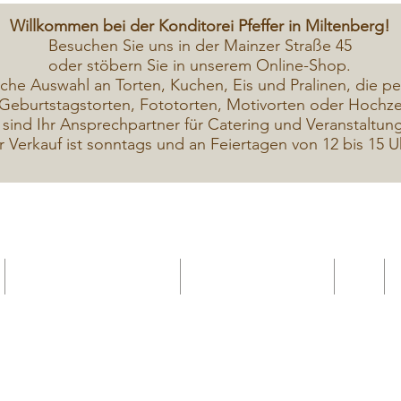
Willkommen bei der Konditorei Pfeffer in Miltenberg!
Besuchen Sie uns in der Mainzer Straße 45
oder stöbern Sie in unserem Online-Shop.
iche A
uswahl an Torten, Kuchen, Eis und Pralinen, die pe
Geburtstagstorten, Fototorten, Motivorten oder Hochzei
 sind Ihr Ansprechpartner für Catering und Veranstaltun
r Verkauf ist sonntags und an Feiertagen von 12 bis 15 U
Geschenkekarte Gutschein
Seminar Online buchen
Shop
Seminare / Backkurse Termine
Torten Bilder