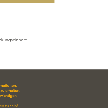
ckungseinheit:
rmationen,
zu erhalten.
 wichtigen
en zu sein!