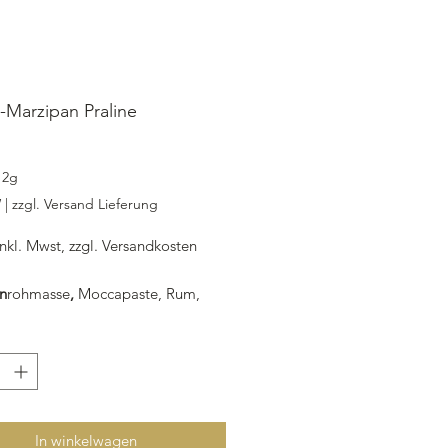
Marzipan Praline
ijs
12g
W
|
zzgl. Versand Lieferung
inkl. Mwst, zzgl. Versandkosten
n
rohmasse
,
Moccapaste, Rum,
nvertin,
: Bitterkuvertüre, Mocabohne
/ Lieferung /Abholung vor Ort
In winkelwagen