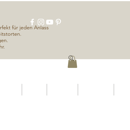
rfekt für jeden Anlass
tstorten.
gen.
hr.
ÜBER UNS
KONTAKT
IMPRESSUM
DATENSCHUTZ
More