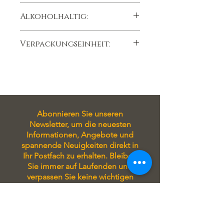
kühl trocken lichtgeschützt lagern,
Alkoholhaltig:
Lagertemperatur 15°C
Ja
Verpackungseinheit:
12 gr das Stück
Abonnieren Sie unseren
Newsletter, um die neuesten
Informationen, Angebote und
spannende Neuigkeiten direkt in
Ihr Postfach zu erhalten. Bleiben
Sie immer auf Laufenden und
verpassen Sie keine wichtigen
Updates!
Tragen Sie sich in unseren
Newsletter ein, um stets auf
Laufenden zu sein! Sie erhalten