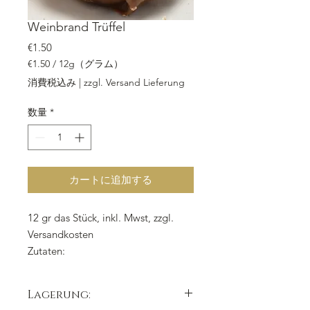
Weinbrand Trüffel
価格
€1.50
€1.50
/
12g（グラム）
12g
消費税込み
|
zzgl. Versand Lieferung
ご
と
数量
*
に
€1.50
カートに追加する
12 gr das Stück, inkl. Mwst, zzgl.
Versandkosten
Zutaten:
Kuvertüre weiss,
Sahne,
Weinbrand,
Zucker,
Eigelb
Lagerung: