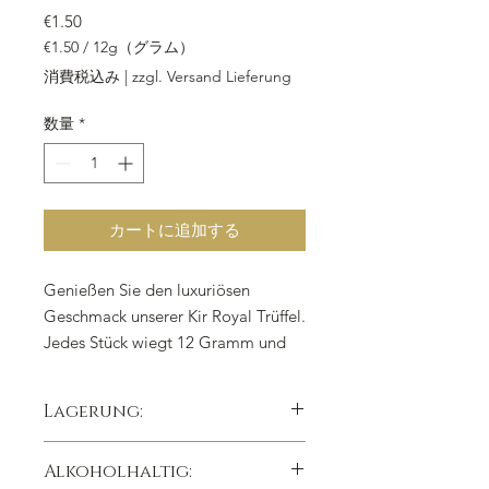
価格
€1.50
€1.50
/
12g（グラム）
12g
消費税込み
|
zzgl. Versand Lieferung
ご
と
数量
*
に
€1.50
カートに追加する
Genießen Sie den luxuriösen
Geschmack unserer Kir Royal Trüffel.
Jedes Stück wiegt 12 Gramm und
ist eine köstliche Kombination aus
Sahne, weißer Kuvertüre, Sekt,
Lagerung:
Johannisbeerpulver und weiteren
erlesenen Zutaten. Mit einem Hauch
kühl trocken lichtgeschützt lagern,
Alkoholhaltig:
von Zitronensaft und dem
Lagertemperatur 15°C