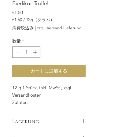
Eierlikör Trüffel
価格
€1.50
€1.50
/
12g（グラム）
12g
消費税込み
|
zzgl. Versand Lieferung
ご
と
数量
*
に
€1.50
カートに追加する
12 g 1 Stück, inkl. MwSt., zzgl.
Versandkosten
Zutaten:
Kuvertüre weiss, Sahne, Butter,
Glykose, Eier
likör, Schwarzwälder
Lagerung:
Kirschwasser 60%, Sorbitol, weisse
Kuvertüre
kühl trocken lichtgeschützt lagern,