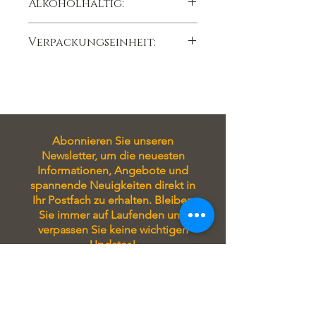
Alkoholhaltig:
Lagertemperatur 15°C
Ja
Verpackungseinheit:
12 g 1 Stück
Abonnieren Sie unseren
Newsletter, um die neuesten
Informationen, Angebote und
spannende Neuigkeiten direkt in
Ihr Postfach zu erhalten. Bleiben
Sie immer auf Laufenden und
verpassen Sie keine wichtigen
Updates!
Tragen Sie sich in unseren
Newsletter ein, um stets auf
Laufenden zu sein! Sie erhalten
exklusive Angebote, aktuelle