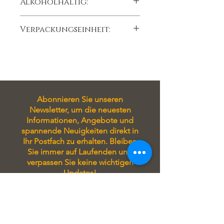
Alkoholhaltig:
Emulgator:
Soja
lecithin, natürlicher
Vanilleextrakt.
Nein
natürliches Chiliöl
Verpackungseinheit:
Kann Spuren von
Haselnüssen
und
100 gr
Mandeln
enthalten
Abonnieren Sie unseren
Newsletter, um die neuesten
Informationen, Angebote und
spannende Neuigkeiten direkt in
Ihr Postfach zu erhalten. Bleiben
Sie immer auf Laufenden und
verpassen Sie keine wichtigen
Updates!
Tragen Sie sich in unseren
Newsletter ein, um stets auf
Laufenden zu sein! Sie erhalten
exklusive Angebote, aktuelle