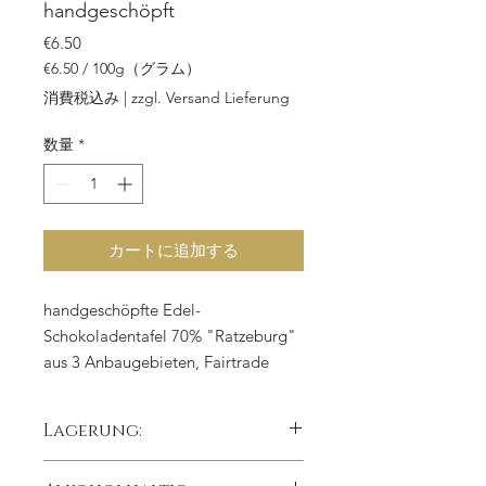
handgeschöpft
価格
€6.50
€6.50
/
100g（グラム）
100g
消費税込み
|
zzgl. Versand Lieferung
ご
と
数量
*
に
€6.50
カートに追加する
handgeschöpfte Edel-
Schokoladentafel 70% "Ratzeburg"
aus 3 Anbaugebieten, Fairtrade
100 gr, inkl. Mwst, zzgl.
Versandkosten
Lagerung:
Zutaten:
Kakaomasse, Zucker, Kakao
butter
,
kühl trocken lichtgeschützt lagern