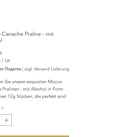
Canache Praline - mit
l
Ціна
R
R
/
12г
R
о Податок
|
zzgl. Versand Lieferung
n Sie unsere exquisiten Mocca-
 Pralinen - mit Alkohol in Form
nen 12g Stücken, die perfekt sind
n kleinen süßen Genuss.
ь
*
llt aus feiner Milchkuvertüre,
dunkler Kuvertüre, Mandelnougat,
Zucker, Sorbitol, Mocca Likör und
, verwöhnen diese Pralinen Ihren