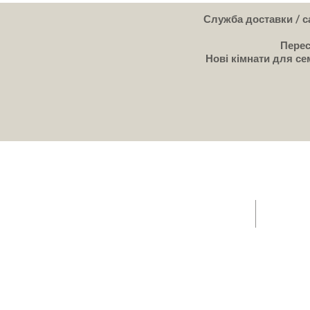
Служба доставки / са
Перес
Нові кімнати для сем
ГОЛОВНА - Пропозиції/ Кафе / Розпродажі Трейлер
Продаж пр