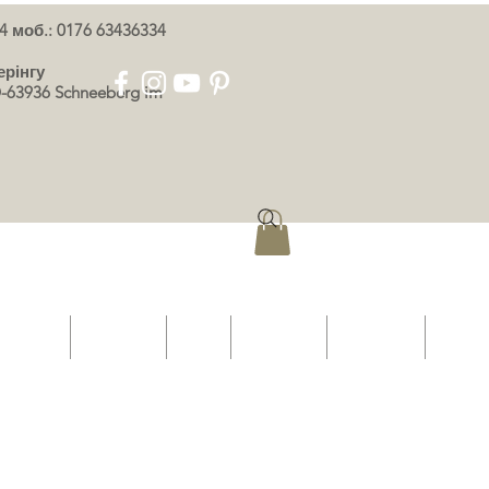
4 моб.: 0176 63436334
ерінгу
-63936 Schneeberg im
 картку
Event List
Shop
ПРО НАС
КОНТАКТ
More