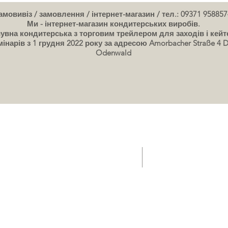
мовивіз / замовлення / інтернет-магазин / тел.: 09371 958857
Ми - інтернет-магазин кондитерських виробів.
увна кондитерська з торговим трейлером для заходів і кейт
інарів з 1 грудня 2022 року за адресою Amorbacher Straße 4 D
Odenwald
ичіпного кондитерського цеху Gelateria
Ваучер на подарункову
Семінари / курси випічки Дати
картинки тортів