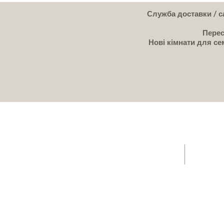
Служба доставки / са
Перес
Нові кімнати для сем
ГОЛОВНА - Пропозиції/ Кафе / Розпродажі Трейлер
Продаж пр