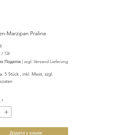
en-Marzipan Praline
Ціна
R
R
/
12г
R
о Податок
|
zzgl. Versand Lieferung
a. 5 Stück , inkl. Mwst, zzgl.
kosten
n
rohmasse
,
Limettenpaste,
ь
*
and,
Butter,
Invertin,
 Bitterkuvertüre, weisse Kuvertüre
g vor Ort / Versand/ Lieferung
Додати у кошик