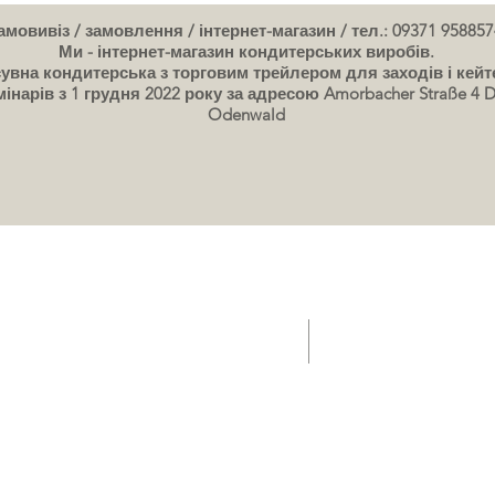
мовивіз / замовлення / інтернет-магазин / тел.: 09371 958857
Ми - інтернет-магазин кондитерських виробів.
увна кондитерська з торговим трейлером для заходів і кейт
інарів з 1 грудня 2022 року за адресою Amorbacher Straße 4 D
Odenwald
ичіпного кондитерського цеху Gelateria
Ваучер на подарункову
Семінари / курси випічки Дати
картинки тортів