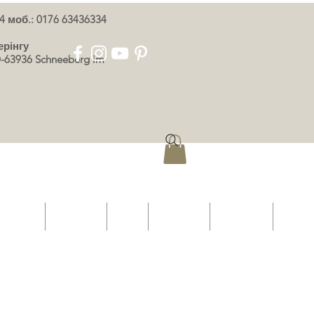
4 моб.: 0176 63436334
ерінгу
-63936 Schneeberg im
 картку
Event List
Shop
ПРО НАС
КОНТАКТ
More