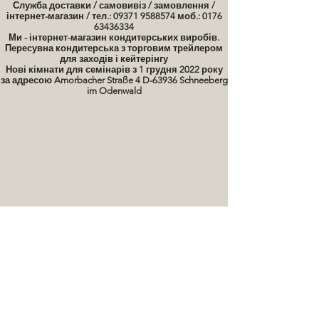
Служба доставки / самовивіз / замовлення /
інтернет-магазин / тел.: 09371 9588574 моб.: 0176
63436334
Ми - інтернет-магазин кондитерських виробів.
Пересувна кондитерська з торговим трейлером
для заходів і кейтерінгу
Нові кімнати для семінарів з 1 грудня 2022 року
за адресою Amorbacher Straße 4 D-63936 Schneeberg
im Odenwald
Семінари / курси випічки Дати
картинки тортів