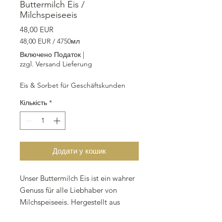
Buttermilch Eis /
Milchspeiseeis
Ціна
48,00 EUR
48,00 EUR
/
4750мл
48,00 EUR
Включено Податок
|
за
zzgl. Versand Lieferung
4750
Мілілітри
Eis & Sorbet für Geschäftskunden
Кількість
*
Додати у кошик
Unser Buttermilch Eis ist ein wahrer
Genuss für alle Liebhaber von
Milchspeiseeis. Hergestellt aus
frischer Buttermilch, Sahne und