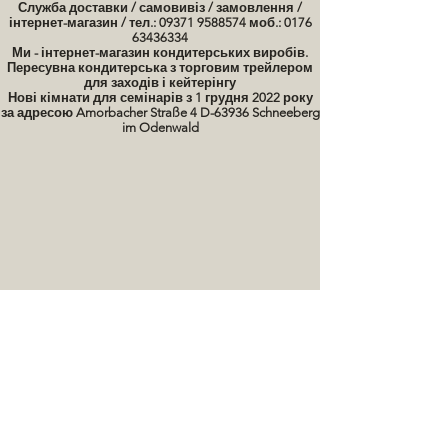
Служба доставки / самовивіз / замовлення /
інтернет-магазин / тел.: 09371 9588574 моб.: 0176
63436334
Ми - інтернет-магазин кондитерських виробів.
Пересувна кондитерська з торговим трейлером
для заходів і кейтерінгу
Нові кімнати для семінарів з 1 грудня 2022 року
за адресою Amorbacher Straße 4 D-63936 Schneeberg
im Odenwald
Семінари / курси випічки Дати
картинки тортів