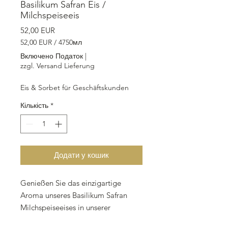
Basilikum Safran Eis /
Milchspeiseeis
Ціна
52,00 EUR
52,00 EUR
/
4750мл
52,00 EUR
Включено Податок
|
за
zzgl. Versand Lieferung
4750
Мілілітри
Eis & Sorbet für Geschäftskunden
Кількість
*
Додати у кошик
Genießen Sie das einzigartige
Aroma unseres Basilikum Safran
Milchspeiseeises in unserer
praktischen Take Away Box mit