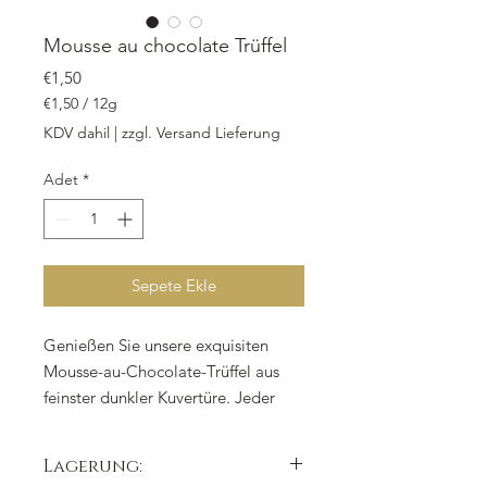
Mousse au chocolate Trüffel
Fiyat
€1,50
€1,50
/
12g
12
KDV dahil
|
zzgl. Versand Lieferung
Gram
fiyatı
Adet
*
€1,50
Sepete Ekle
Genießen Sie unsere exquisiten
Mousse-au-Chocolate-Trüffel aus
feinster dunkler Kuvertüre. Jeder
Trüffel wiegt 12 g und ist sowohl
einzeln als auch in größeren
Lagerung:
Mengen erhältlich. Die edle