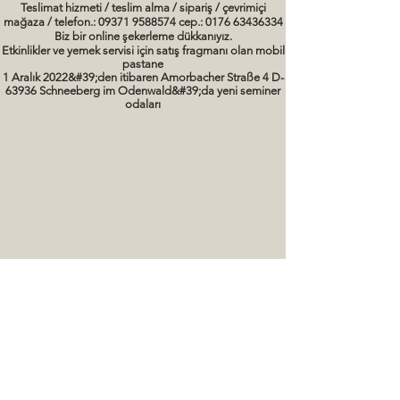
Teslimat hizmeti / teslim alma / sipariş / çevrimiçi
mağaza / telefon.: 09371 9588574 cep.: 0176 63436334
Biz bir online şekerleme dükkanıyız.
Etkinlikler ve yemek servisi için satış fragmanı olan mobil
pastane
1 Aralık 2022&#39;den itibaren Amorbacher Straße 4 D-
63936 Schneeberg im Odenwald&#39;da yeni seminer
odaları
Seminerler / pişirme kursları Tarihler
kek resimleri