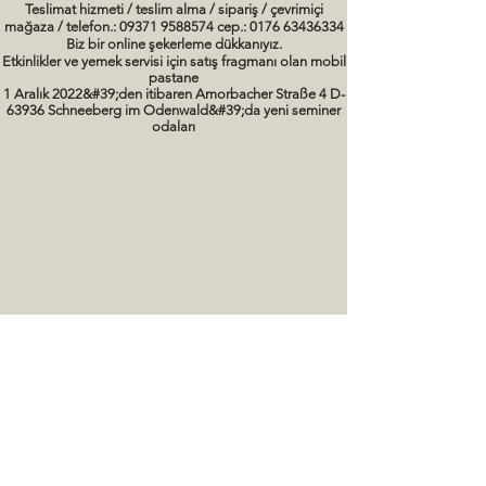
Teslimat hizmeti / teslim alma / sipariş / çevrimiçi
mağaza / telefon.: 09371 9588574 cep.: 0176 63436334
Biz bir online şekerleme dükkanıyız.
Etkinlikler ve yemek servisi için satış fragmanı olan mobil
pastane
1 Aralık 2022&#39;den itibaren Amorbacher Straße 4 D-
63936 Schneeberg im Odenwald&#39;da yeni seminer
odaları
Seminerler / pişirme kursları Tarihler
kek resimleri