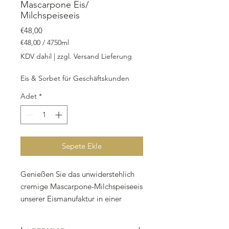
Mascarpone Eis/
Milchspeiseeis
Fiyat
€48,00
€48,00
/
4750ml
4750
KDV dahil
|
zzgl. Versand Lieferung
Mililitre
fiyatı
Eis & Sorbet für Geschäftskunden
€48,00
Adet
*
Sepete Ekle
Genießen Sie das unwiderstehlich
cremige Mascarpone-Milchspeiseeis
unserer Eismanufaktur in einer
praktischen Take-Away-Box mit
4.750 ml Inhalt. Die köstliche